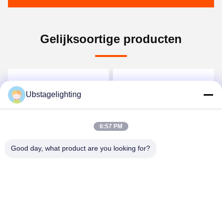
Gelijksoortige producten
Ubstagelighting
6:57 PM
Good day, what product are you looking for?
100-240v 3d de
6 van de de
Laserprojector Vier van de
Laserprojector van de
Halfgeleider RGB
hoofden30w RGB
Animatie Schot
Volledige Kleur Correcte
Ga Nu Praten.
Ga Nu Praten.
Auto Hoofd de
Controlewijze