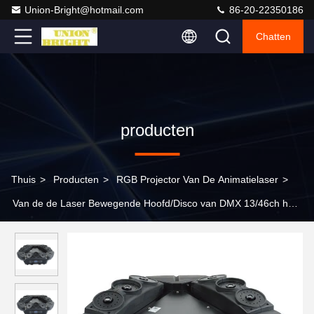
Union-Bright@hotmail.com
86-20-22350186
Chatten
producten
Thuis
>
Producten
>
RGB Projector Van De Animatielaser
>
Van de de Laser Bewegende Hoofd/Disco van DMX 13/46ch het
8×5w Geleide Licht van de Stadiumlaser