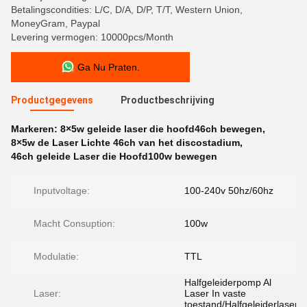
Betalingscondities: L/C, D/A, D/P, T/T, Western Union,
MoneyGram, Paypal
Levering vermogen: 10000pcs/Month
Ga Nu Praten.
Productgegevens
Productbeschrijving
Markeren:
8×5w geleide laser die hoofd46ch bewegen
,
8×5w de Laser Lichte 46ch van het discostadium
,
46ch geleide Laser die Hoofd100w bewegen
Inputvoltage:
100-240v 50hz/60hz
Macht Consuption:
100w
Modulatie:
TTL
Halfgeleiderpomp Al
Laser:
Laser In vaste
toestand/Halfgeleiderlaser