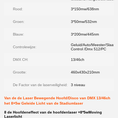
Rood:
3*150mw/638nm
Groen:
3*50mw/532nm
Blauw:
3*200mw/445nm
Geluid/Auto/Meester/Slaaf
Controlewijze:
Control /Dmx 512/PC
DMX CH:
13/46ch
Grootte:
460x430x210mm
De Factor van de laserveiligheid:
3 niveau
Van de de Laser Bewegende Hoofd/Disco van DMX 13/46ch
het 8×5w Geleide Licht van de Stadiumlaser
8 de Hoofdeneffect van de hoofdenlaser +8*5wMoving
Laserlicht