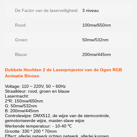
De Factor van de laserveiligheid:
3 niveau
Rood:
100mw/650nm
Groen:
50mw/532nm
Blauw:
200mw/445nm
Dubbele Hoofden 2 de Laserprojector van de Ogen RGB
Animatie Binnen
Voltage: 110 ~ 220V, 50 ~ 60Hz
Straalkleur: rood, groen en blauw
Lasermacht:
2*R: 150mw/650nm
G: 50mw/532nm
B: 200mw/445nm
Controlewijze: DMX512, de wijze van de stemcontrole,
gemotoriseerde wijze, master-slave wijze
Werkende temperatuur: - 10-40 ℃
Grootte: 330 * 200 * 70mm
Effect: allerlei netwerk richten netwerk, allerlei kunnen