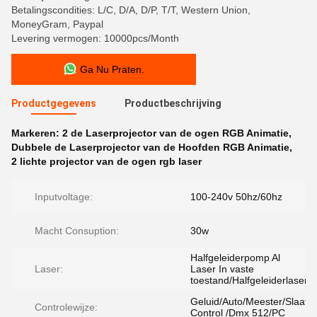
Betalingscondities: L/C, D/A, D/P, T/T, Western Union,
MoneyGram, Paypal
Levering vermogen: 10000pcs/Month
Ga Nu Praten.
Productgegevens
Productbeschrijving
Markeren:
2 de Laserprojector van de ogen RGB Animatie
,
Dubbele de Laserprojector van de Hoofden RGB Animatie
,
2 lichte projector van de ogen rgb laser
Inputvoltage:
100-240v 50hz/60hz
Macht Consuption:
30w
Halfgeleiderpomp Al
Laser:
Laser In vaste
toestand/Halfgeleiderlaser
Geluid/Auto/Meester/Slaaf
Controlewijze:
Control /Dmx 512/PC