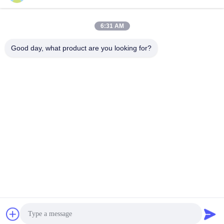
Stuur
6:31 AM
Good day, what product are you looking for?
Guangzhou Union Bright Lighting Co., Ltd.
Union-Bright@hotmail.com
86-20-22350186
De Industriële Weg van No.11hongxing, Shijing-Stad,
Baiyun-District, Guangzhou, 510430, China
China Goede kwaliteit Straal die Hoofdlicht bewegen
Auteursrecht © 2021-2026 Guangzhou Union Bright Lighting
Co., Ltd. Alle rechten voorbehouden.