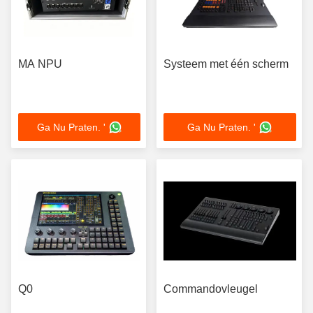
MA NPU
Systeem met één scherm
Ga Nu Praten. '
Ga Nu Praten. '
Q0
Commandovleugel