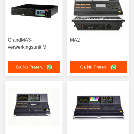
GrandMA3-
MA2
verwerkingsunit M
Ga Nu Praten. '
Ga Nu Praten. '