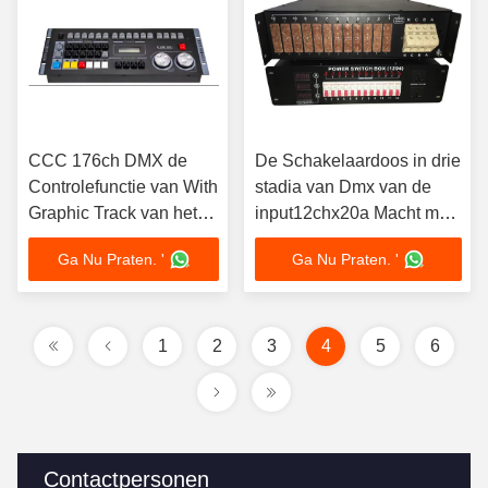
CCC 176ch DMX de
De Schakelaardoos in drie
Controlefunctie van With
stadia van Dmx van de
Graphic Track van het
input12chx20a Macht met
Verlichtingscontrolemechanisme
Ce-certificatie
Ga Nu Praten. '
Ga Nu Praten. '
1
2
3
4
5
6
Contactpersonen