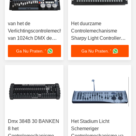
van het de
Het duurzame
Verlichtingscontrolemechanisme
Controlemechanisme
van 1024ch DMX de
Sharpy Light Controller
Koning Kong 1024
van Dmx van 1440ch
Ga Nu Praten. '
Ga Nu Praten. '
Bewegend Licht
Proef 2000
Controlemechanisme
Dmx 384B 30 BANKEN
Het Stadium Licht
8 het
Schemeriger
Controlemechanisme
Controlemechanisme van