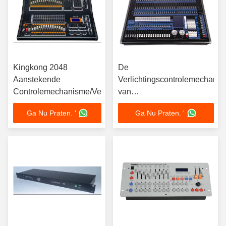
Kingkong 2048
De
Aanstekende
Verlichtingscontrolemechani
Controlemechanisme/Verlichtingsconsole
van
perenavolite/Verlichtingscons
Ga Nu Praten. '
Ga Nu Praten. '