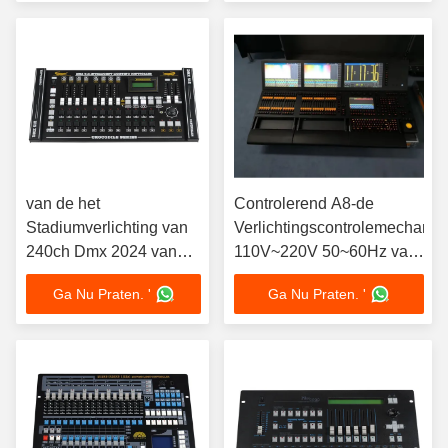
Stadium
van de het
Controlerend A8-de
Stadiumverlichting van
Verlichtingscontrolemechani
240ch Dmx 2024 van
110V~220V 50~60Hz van
het
Pioniersediotion DMX
Ga Nu Praten. '
Ga Nu Praten. '
Controlemechanismewith
high capacity het
Geheugenkaart