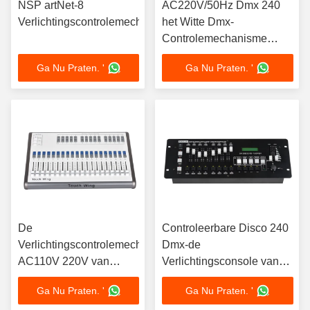
NSP artNet-8
AC220V/50Hz Dmx 240
Verlichtingscontrolemechanisme/Signaalbewerker
het Witte Dmx-
Controlemechanisme
3.5KG van de
Ga Nu Praten. '
Ga Nu Praten. '
Stadiumverlichting
De
Controleerbare Disco 240
Verlichtingscontrolemechanisme
Dmx-de
AC110V 220V van
Verlichtingsconsole van
aanrakingswing
het
Ga Nu Praten. '
Ga Nu Praten. '
automatic DMX
Controlemechanismeac110v