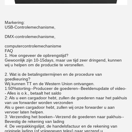
Markering:
USB-Controlemechanisme,
DMX-controlemechanisme,
computercontrolemechanisme
FAQ
1. Hoe ongeveer de opbrengstijd?
Gewoonlijk zijn 10-15days, maar uw tijd zeer dringend, kunnen
wij u helpen om de productie te versnellen.
2. Wat is de betalingstermijnen en de procedure van
goedkeuring?
Wij kunnen TT en de Western Union ontvangen.
1:50%storting--Produceer de goederen--Beeldenupdate of video-
- Alles is o.k., betaalt het saldo
2: Als u een cargadoor hebt, zullen de goederen naar het pakhuis
van uw forwarder worden verzonden
Als u geen cargadoor hebt, zullen wij onze forwarder u aan
vervoer laten helpen.
3: Verzending het boeken--Verzend de goederen naar pakhuis--
Bevestig de rekening van lading
4: De verpakkingslijst, de handelsfactuur en de rekening van
originele lading (of vrijgegeven telex) naar verzend u