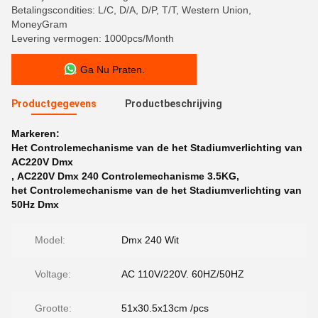
Betalingscondities: L/C, D/A, D/P, T/T, Western Union,
MoneyGram
Levering vermogen: 1000pcs/Month
Ga Nu Praten.
Productgegevens
Productbeschrijving
Markeren:
Het Controlemechanisme van de het Stadiumverlichting van
AC220V Dmx
,
AC220V Dmx 240 Controlemechanisme 3.5KG
,
het Controlemechanisme van de het Stadiumverlichting van
50Hz Dmx
Model:
Dmx 240 Wit
Voltage:
AC 110V/220V. 60HZ/50HZ
Grootte:
51x30.5x13cm /pcs