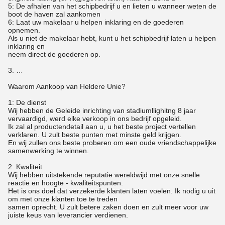
5: De afhalen van het schipbedrijf u en lieten u wanneer weten de
boot de haven zal aankomen
6: Laat uw makelaar u helpen inklaring en de goederen
opnemen.
Als u niet de makelaar hebt, kunt u het schipbedrijf laten u helpen
inklaring en
neem direct de goederen op.
3. …
Waarom Aankoop van Heldere Unie?
1: De dienst
Wij hebben de Geleide inrichting van stadiumllighitng 8 jaar
vervaardigd, werd elke verkoop in ons bedrijf opgeleid.
Ik zal al productendetail aan u, u het beste project vertellen
verklaren. U zult beste punten met minste geld krijgen.
En wij zullen ons beste proberen om een oude vriendschappelijke
samenwerking te winnen.
2: Kwaliteit
Wij hebben uitstekende reputatie wereldwijd met onze snelle
reactie en hoogte - kwaliteitspunten.
Het is ons doel dat verzekerde klanten laten voelen. Ik nodig u uit
om met onze klanten toe te treden
samen oprecht. U zult betere zaken doen en zult meer voor uw
juiste keus van leverancier verdienen.