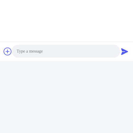
Gelijksoortige producten
De
Bescherming Tiger Touch
sme
Verlichtingscontrolemechanisme
2 Dmx-de Kern I5
42.5cm van Tiger Touch Quartz
120GBSSD 4GB van de
Photo
4x2048ch DMX wijd
Verlichtingsconsole
Ga Nu Praten.
Ga Nu Praten.
Video Call
Audio Call