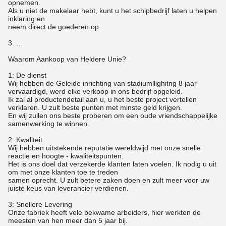
opnemen.
Als u niet de makelaar hebt, kunt u het schipbedrijf laten u helpen
inklaring en
neem direct de goederen op.
3. …
Waarom Aankoop van Heldere Unie?
1: De dienst
Wij hebben de Geleide inrichting van stadiumllighitng 8 jaar
vervaardigd, werd elke verkoop in ons bedrijf opgeleid.
Ik zal al productendetail aan u, u het beste project vertellen
verklaren. U zult beste punten met minste geld krijgen.
En wij zullen ons beste proberen om een oude vriendschappelijke
samenwerking te winnen.
2: Kwaliteit
Wij hebben uitstekende reputatie wereldwijd met onze snelle
reactie en hoogte - kwaliteitspunten.
Het is ons doel dat verzekerde klanten laten voelen. Ik nodig u uit
om met onze klanten toe te treden
samen oprecht. U zult betere zaken doen en zult meer voor uw
juiste keus van leverancier verdienen.
3: Snellere Levering
Onze fabriek heeft vele bekwame arbeiders, hier werkten de
meesten van hen meer dan 5 jaar bij.