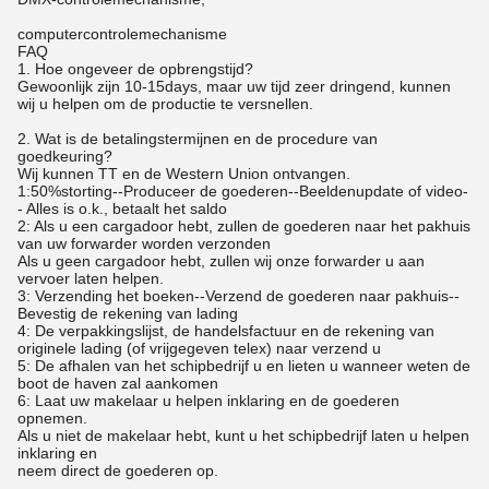
computercontrolemechanisme
FAQ
1. Hoe ongeveer de opbrengstijd?
Gewoonlijk zijn 10-15days, maar uw tijd zeer dringend, kunnen
wij u helpen om de productie te versnellen.
2. Wat is de betalingstermijnen en de procedure van
goedkeuring?
Wij kunnen TT en de Western Union ontvangen.
1:50%storting--Produceer de goederen--Beeldenupdate of video-
- Alles is o.k., betaalt het saldo
2: Als u een cargadoor hebt, zullen de goederen naar het pakhuis
van uw forwarder worden verzonden
Als u geen cargadoor hebt, zullen wij onze forwarder u aan
vervoer laten helpen.
3: Verzending het boeken--Verzend de goederen naar pakhuis--
Bevestig de rekening van lading
4: De verpakkingslijst, de handelsfactuur en de rekening van
originele lading (of vrijgegeven telex) naar verzend u
5: De afhalen van het schipbedrijf u en lieten u wanneer weten de
boot de haven zal aankomen
6: Laat uw makelaar u helpen inklaring en de goederen
opnemen.
Als u niet de makelaar hebt, kunt u het schipbedrijf laten u helpen
inklaring en
neem direct de goederen op.