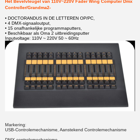
Het Bevelvleugel van 110V~220V Fader Wing Computer Dmx
Controller/Grandma2-
• DOCTORANDUS IN DE LETTEREN OP/PC,
• 4 DMX-signaaloutput,
• 15 onafhankelijke programmaputters,
• Beschikbaar als Oma 2 uitbreidingsputter
Inputvoltage: 110V ~ 220V 50 ~ 60Hz
Markering:
USB-Controlemechanisme, Aanstekend Controlemechanisme
DMX-controlemechanisme,