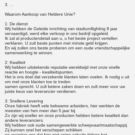
3. …
Waarom Aankoop van Heldere Unie?
1: De dienst
Wij hebben de Geleide inrichting van stadiumllighitng 8 jaar
vervaardigd, werd elke verkoop in ons bedrijf opgeleid.
Ik zal al productendetail aan u, u het beste project vertellen
verklaren. U zult beste punten met minste geld krijgen.
En wij zullen ons beste proberen om een oude vriendschappelijke
samenwerking te winnen.
2: Kwaliteit
Wij hebben uitstekende reputatie wereldwijd met onze snelle
reactie en hoogte - kwaliteitspunten.
Het is ons doel dat verzekerde klanten laten voelen. Ik nodig u uit
om met onze klanten toe te treden
samen oprecht. U zult betere zaken doen en zult meer voor uw
juiste keus van leverancier verdienen.
3: Snellere Levering
Onze fabriek heeft vele bekwame arbeiders, hier werkten de
meesten van hen meer dan 5 jaar bij.
Zo zijn wij sneller en onze producten hebben betere kwaliteit dan
andere leveranciers.
Wij hebben ook oude samengewerkte scheepvaartmaatschappij.
Zij kunnen snel het verschepen schikken
en verzeker ons dat hier niet enige schade tijdens het