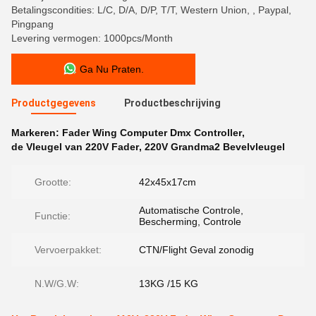
Betalingscondities: L/C, D/A, D/P, T/T, Western Union, , Paypal,
Pingpang
Levering vermogen: 1000pcs/Month
Ga Nu Praten.
Productgegevens
Productbeschrijving
Markeren:
Fader Wing Computer Dmx Controller
,
de Vleugel van 220V Fader
,
220V Grandma2 Bevelvleugel
Grootte:
42x45x17cm
Automatische Controle,
Functie:
Bescherming, Controle
Vervoerpakket:
CTN/Flight Geval zonodig
N.W/G.W:
13KG /15 KG