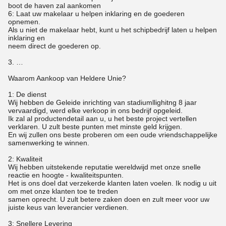
boot de haven zal aankomen
6: Laat uw makelaar u helpen inklaring en de goederen
opnemen.
Als u niet de makelaar hebt, kunt u het schipbedrijf laten u helpen
inklaring en
neem direct de goederen op.
3. …
Waarom Aankoop van Heldere Unie?
1: De dienst
Wij hebben de Geleide inrichting van stadiumllighitng 8 jaar
vervaardigd, werd elke verkoop in ons bedrijf opgeleid.
Ik zal al productendetail aan u, u het beste project vertellen
verklaren. U zult beste punten met minste geld krijgen.
En wij zullen ons beste proberen om een oude vriendschappelijke
samenwerking te winnen.
2: Kwaliteit
Wij hebben uitstekende reputatie wereldwijd met onze snelle
reactie en hoogte - kwaliteitspunten.
Het is ons doel dat verzekerde klanten laten voelen. Ik nodig u uit
om met onze klanten toe te treden
samen oprecht. U zult betere zaken doen en zult meer voor uw
juiste keus van leverancier verdienen.
3: Snellere Levering