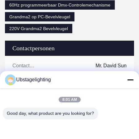
60Hz programmeerbaar Dmx-Controlemechanisme
Grandma2 op PC-Bevelvleugel
220V Grandma2 Bevelvleugel
Contactpersonen
Contactpersonen:
Mr. David Sun
Telefoon:
86-20-22350186
Ubstagelighting
Fax.:
86-20-22350186
8:01 AM
Good day, what product are you looking for?
Ga Nu Praten.