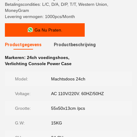
Betalingscondities: L/C, D/A, D/P, T/T, Western Union,
MoneyGram
Levering vermogen: 1000pcs/Month
Ga Nu Praten.
Productgegevens
Productbeschrijving
Markeren:
24ch voedingshoes
,
Verlichting Console Power Case
Model:
Machtsdoos 24ch
Voltage:
AC 110V/220V. 60HZ/50HZ
Grootte:
55x50x13cm /pcs
G.W:
15KG