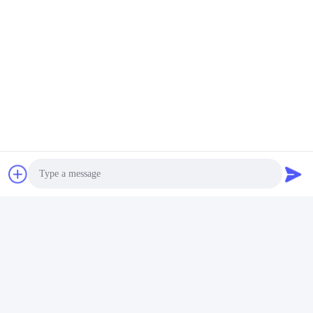
Mail ons.
Stuur
Photo
Video Call
Gelijksoortige producten