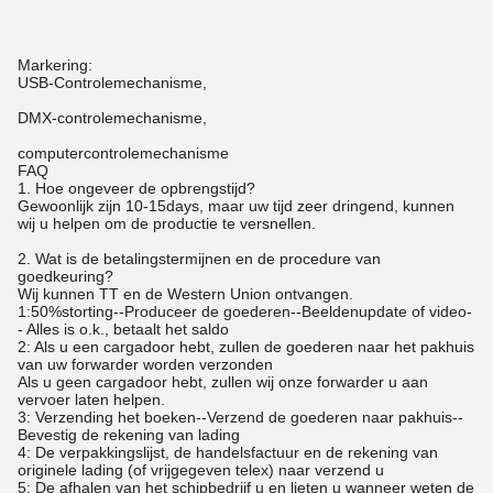
Markering:
USB-Controlemechanisme,
DMX-controlemechanisme,
computercontrolemechanisme
FAQ
1. Hoe ongeveer de opbrengstijd?
Gewoonlijk zijn 10-15days, maar uw tijd zeer dringend, kunnen
wij u helpen om de productie te versnellen.
2. Wat is de betalingstermijnen en de procedure van
goedkeuring?
Wij kunnen TT en de Western Union ontvangen.
1:50%storting--Produceer de goederen--Beeldenupdate of video-
- Alles is o.k., betaalt het saldo
2: Als u een cargadoor hebt, zullen de goederen naar het pakhuis
van uw forwarder worden verzonden
Als u geen cargadoor hebt, zullen wij onze forwarder u aan
vervoer laten helpen.
3: Verzending het boeken--Verzend de goederen naar pakhuis--
Bevestig de rekening van lading
4: De verpakkingslijst, de handelsfactuur en de rekening van
originele lading (of vrijgegeven telex) naar verzend u
5: De afhalen van het schipbedrijf u en lieten u wanneer weten de