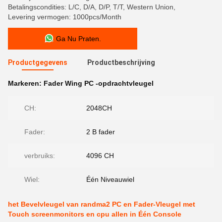
Betalingscondities: L/C, D/A, D/P, T/T, Western Union,
Levering vermogen: 1000pcs/Month
Ga Nu Praten.
Productgegevens
Productbeschrijving
Markeren:
Fader Wing PC -opdrachtvleugel
CH:
2048CH
Fader:
2 B fader
verbruiks:
4096 CH
Wiel:
Één Niveauwiel
het Bevelvleugel van randma2 PC en Fader-Vleugel met
Touch screenmonitors en cpu allen in Één Console