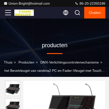
Union-Bright@hotmail.com
86-20-22350186
Chatten
producten
Thuis
>
Producten
>
DMX-Verlichtingscontrolemechanisme
>
het Bevelvleugel van randma2 PC en Fader-Vleugel met Touch
screenmonitors en cpu allen in Één Console