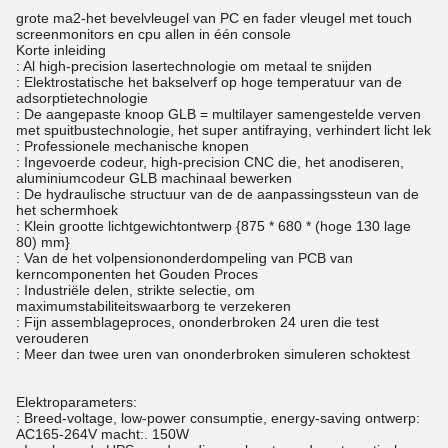
grote ma2-het bevelvleugel van PC en fader vleugel met touch
screenmonitors en cpu allen in één console
Korte inleiding
: Al high-precision lasertechnologie om metaal te snijden
: Elektrostatische het bakselverf op hoge temperatuur van de
adsorptietechnologie
: De aangepaste knoop GLB = multilayer samengestelde verven
met spuitbustechnologie, het super antifraying, verhindert licht lek
: Professionele mechanische knopen
: Ingevoerde codeur, high-precision CNC die, het anodiseren,
aluminiumcodeur GLB machinaal bewerken
: De hydraulische structuur van de de aanpassingssteun van de
het schermhoek
: Klein grootte lichtgewichtontwerp {875 * 680 * (hoge 130 lage
80) mm}
: Van de het volpensiononderdompeling van PCB van
kerncomponenten het Gouden Proces
: Industriële delen, strikte selectie, om
maximumstabiliteitswaarborg te verzekeren
: Fijn assemblageproces, ononderbroken 24 uren die test
verouderen
: Meer dan twee uren van ononderbroken simuleren schoktest
Elektroparameters:
: Breed-voltage, low-power consumptie, energy-saving ontwerp:
AC165-264V macht:. 150W