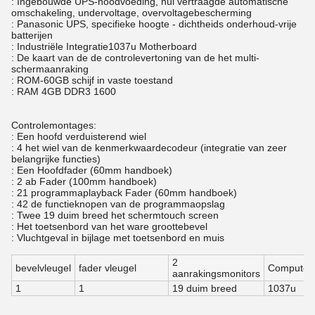
: Ingebouwde UPS-noodvoeding, nul vertraagde automatische
omschakeling, undervoltage, overvoltagebescherming
: Panasonic UPS, specifieke hoogte - dichtheids onderhoud-vrije
batterijen
: Industriële Integratie1037u Motherboard
: De kaart van de de controlevertoning van de het multi-
schermaanraking
: ROM-60GB schijf in vaste toestand
: RAM 4GB DDR3 1600
Controlemontages:
: Een hoofd verduisterend wiel
: 4 het wiel van de kenmerkwaardecodeur (integratie van zeer
belangrijke functies)
: Een Hoofdfader (60mm handboek)
: 2 ab Fader (100mm handboek)
: 21 programmaplayback Fader (60mm handboek)
: 42 de functieknopen van de programmaopslag
: Twee 19 duim breed het schermtouch screen
: Het toetsenbord van het ware groottebevel
: Vluchtgeval in bijlage met toetsenbord en muis
2
bevelvleugel
fader vleugel
Computer
aanrakingsmonitors
1
1
19 duim breed
1037u