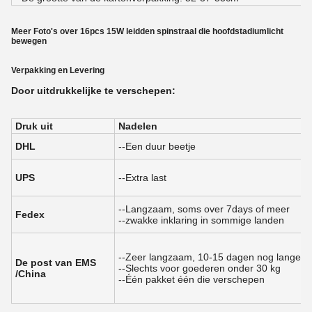
Meer Foto's over 16pcs 15W leidden spinstraal die hoofdstadiumlicht
bewegen
Verpakking en Levering
Door uitdrukkelijke te verschepen:
Druk uit
Nadelen
DHL
--Een duur beetje
UPS
--Extra last
--Langzaam, soms over 7days of meer
Fedex
--zwakke inklaring in sommige landen
--Zeer langzaam, 10-15 dagen nog langere t
De post van EMS
--Slechts voor goederen onder 30 kg
/China
--Één pakket één die verschepen