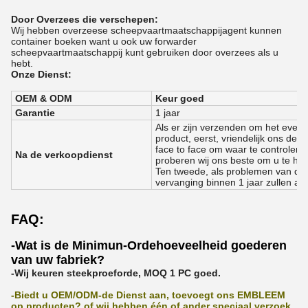
Door Overzees die verschepen:
Wij hebben overzeese scheepvaartmaatschappijagent kunnen
container boeken want u ook uw forwarder
scheepvaartmaatschappij kunt gebruiken door overzees als u
hebt.
Onze Dienst:
OEM & ODM
Keur goed
Garantie
1 jaar
Als er zijn verzenden om het even
product, eerst, vriendelijk ons de 
face to face om waar te controleren
Na de verkoopdienst
proberen wij ons beste om u te hel
Ten tweede, als problemen van de d
vervanging binnen 1 jaar zullen a
FAQ:
-Wat is de Minimun-Ordehoeveelheid goederen
van uw fabriek?
-Wij keuren steekproeforde, MOQ 1 PC goed.
-Biedt u OEM/ODM-de Dienst aan, toevoegt ons EMBLEEM
op producten? of wij hebben één of ander speciaal verzoek