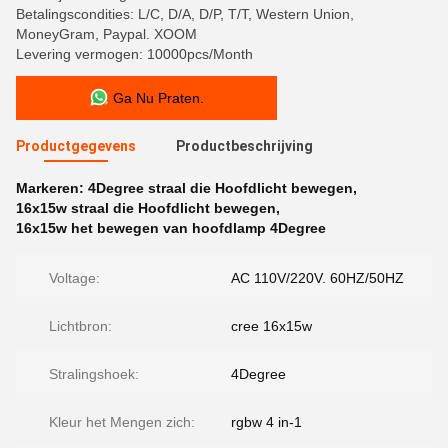
Betalingscondities: L/C, D/A, D/P, T/T, Western Union,
MoneyGram, Paypal. XOOM
Levering vermogen: 10000pcs/Month
Ga Nu Praten.
Productgegevens
Productbeschrijving
Markeren:
4Degree straal die Hoofdlicht bewegen
,
16x15w straal die Hoofdlicht bewegen
,
16x15w het bewegen van hoofdlamp 4Degree
Voltage:
AC 110V/220V. 60HZ/50HZ
Lichtbron:
cree 16x15w
Stralingshoek:
4Degree
Kleur het Mengen zich:
rgbw 4 in-1