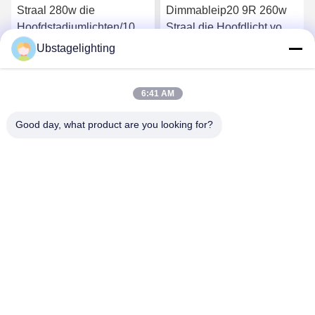
Straal 280w die
Dimmableip20 9R 260w
Hoofdstadiumlichten/10R
Straal die Hoofdlicht voor
Geleid Bewegend
Viering bewegen
Ubstagelighting
Straallicht bewegen
Ga Nu Praten.
Ga Nu Praten.
6:41 AM
Good day, what product are you looking for?
Guangzhou Union Bright Lighting Co., Ltd.
Union-Bright@hotmail.com
86-20-22350186
De Industriële Weg van No.11hongxing, Shijing-Stad,
Baiyun-District, Guangzhou, 510430, China