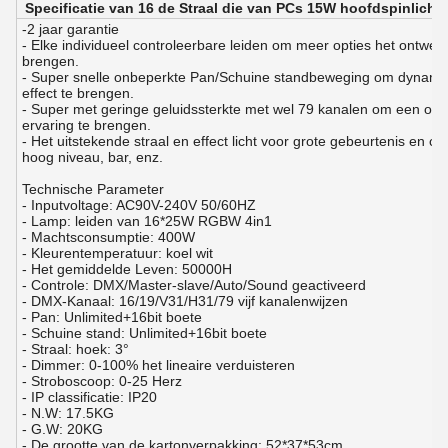
Specificatie van 16 de Straal die van PCs 15W hoofdspinlich
-2 jaar garantie
- Elke individueel controleerbare leiden om meer opties het ontwer
brengen.
- Super snelle onbeperkte Pan/Schuine standbeweging om dynami
effect te brengen.
- Super met geringe geluidssterkte met wel 79 kanalen om een on
ervaring te brengen.
- Het uitstekende straal en effect licht voor grote gebeurtenis en cl
hoog niveau, bar, enz.
Technische Parameter
- Inputvoltage: AC90V-240V 50/60HZ
- Lamp: leiden van 16*25W RGBW 4in1
- Machtsconsumptie: 400W
- Kleurentemperatuur: koel wit
- Het gemiddelde Leven: 50000H
- Controle: DMX/Master-slave/Auto/Sound geactiveerd
- DMX-Kanaal: 16/19/V31/H31/79 vijf kanalenwijzen
- Pan: Unlimited+16bit boete
- Schuine stand: Unlimited+16bit boete
- Straal: hoek: 3°
- Dimmer: 0-100% het lineaire verduisteren
- Stroboscoop: 0-25 Herz
- IP classificatie: IP20
- N.W: 17.5KG
- G.W: 20KG
- De grootte van de kartonverpakking: 52*37*53cm