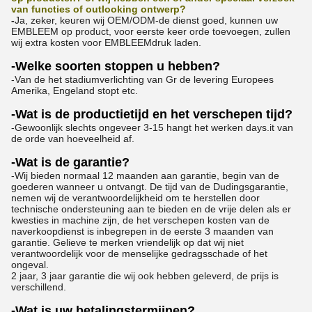
van functies of outlooking ontwerp?
-
Ja, zeker, keuren wij OEM/ODM-de dienst goed, kunnen uw
EMBLEEM op product, voor eerste keer orde toevoegen, zullen
wij extra kosten voor EMBLEEMdruk laden.
-Welke soorten stoppen u hebben?
-Van de het stadiumverlichting van Gr de levering Europees
Amerika, Engeland stopt etc.
-Wat is de productietijd en het verschepen tijd?
-Gewoonlijk slechts ongeveer 3-15 hangt het werken days.it van
de orde van hoeveelheid af.
-Wat is de garantie?
-Wij bieden normaal 12 maanden aan garantie, begin van de
goederen wanneer u ontvangt. De tijd van de Dudingsgarantie,
nemen wij de verantwoordelijkheid om te herstellen door
technische ondersteuning aan te bieden en de vrije delen als er
kwesties in machine zijn, de het verschepen kosten van de
naverkoopdienst is inbegrepen in de eerste 3 maanden van
garantie. Gelieve te merken vriendelijk op dat wij niet
verantwoordelijk voor de menselijke gedragsschade of het
ongeval.
2 jaar, 3 jaar garantie die wij ook hebben geleverd, de prijs is
verschillend.
-Wat is uw betalingstermijnen?