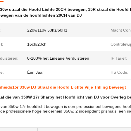
30w straal die Hoofd Lichte 20CH bewegen
,
15R straal die Hoofd
ewegen van de hoofdlichten 20CH van DJ
:
220v/110v 50hz/60Hz
Macht Cons
H:
16ch/20ch
Controlewij
duisteren:
0-100% het Lineaire Verduisteren
IP Tarief:
e:
Één Jaar
HS Code:
heids15r 330w DJ Straal die Hoofd Lichte Vrije Trilling beweegt
aal die van 350W 17r Sharpy het Hoofdlicht van DJ voor Overleg 
e van 350w 17r hoofdlicht bewegen is een professioneel bewegend hoo
s de professionele hoge helderheid 350w, 2 indenpdent prisma's. een inde