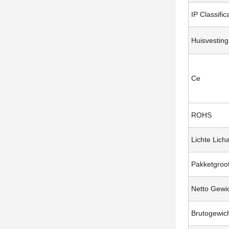
IP Classific
Huisvesting
Ce
ROHS
Lichte Lich
Pakketgroo
Netto Gewi
Brutogewic