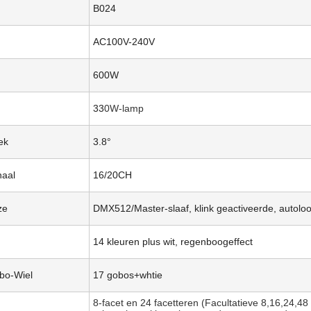
B024
AC100V-240V
600W
33
0W-lamp
ek
3.8°
naal
16/20CH
ze
DMX512/Master-slaaf, klink geactiveerde, autolo
14 kleuren plus wit, regenboogeffect
bo-Wiel
17 gobos+whtie
8-facet en 24 facetteren (Facultatieve 8,16,24,48 