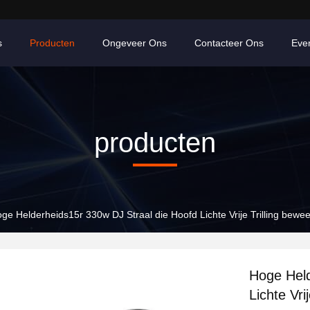
s
Producten
Ongeveer Ons
Contacteer Ons
Eve
producten
ge Helderheids15r 330w DJ Straal die Hoofd Lichte Vrije Trilling bewe
Hoge Held
Lichte Vri