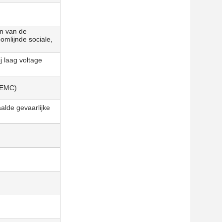
en van de
omlijnde sociale,
j laag voltage
 (EMC)
alde gevaarlijke