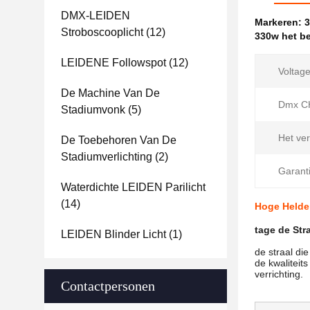
DMX-LEIDEN
Markeren:
3
Stroboscooplicht
(12)
330w het b
LEIDENE Followspot
(12)
Voltage
De Machine Van De
Dmx C
Stadiumvonk
(5)
Het ver
De Toebehoren Van De
Stadiumverlichting
(2)
Garanti
Waterdichte LEIDEN Parilicht
(14)
Hoge Helder
tage de Str
LEIDEN Blinder Licht
(1)
de straal di
de kwaliteit
verrichting.
Contactpersonen