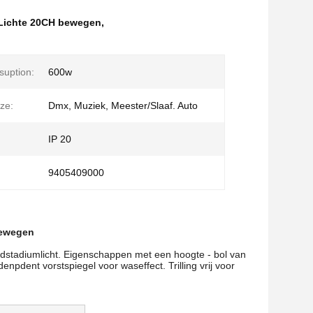
 Lichte 20CH bewegen
,
uption:
600w
ze:
Dmx, Muziek, Meester/Slaaf. Auto
IP 20
9405409000
bewegen
fdstadiumlicht. Eigenschappen met een hoogte - bol van
npdent vorstspiegel voor waseffect. Trilling vrij voor