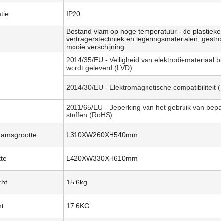
atie
IP20
Bestand vlam op hoge temperatuur - de plastiek
vertragerstechniek en legeringsmaterialen, gestro
mooie verschijning
2014/35/EU - Veiligheid van elektrodiemateriaal bi
wordt geleverd (LVD)
2014/30/EU - Elektromagnetische compatibiliteit
2011/65/EU - Beperking van het gebruik van bepa
stoffen (RoHS)
aamsgrootte
L310XW260XH540mm
tte
L420XW330XH610mm
cht
15.6kg
ht
17.6KG