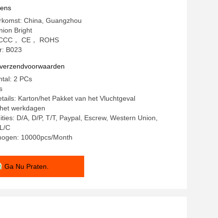
vens
erkomst: China, Guangzhou
ion Bright
ng: CCC， CE， ROHS
: B023
n verzendvoorwaarden
ntal: 2 PCs
s
tails: Karton/het Pakket van het Vluchtgeval
8 het werkdagen
ities: D/A, D/P, T/T, Paypal, Escrew, Western Union,
L/C
mogen: 10000pcs/Month
Ga Nu Praten.