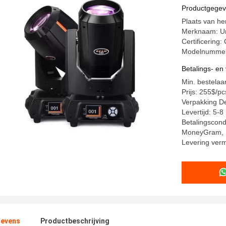
Productgege
Plaats van h
Merknaam: Un
Certificeri
Modelnummer
Betalings- e
Min. bestelaa
Prijs: 255$/pc
Verpakking De
Levertijd: 5-
Betalingscond
MoneyGram, 
Levering ver
evens
Productbeschrijving