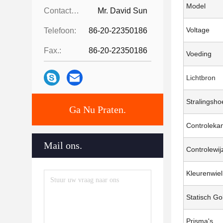
Model
Contactpersonen:
Mr. David Sun
Voltage
Telefoon:
86-20-22350186
Fax.:
86-20-22350186
Voeding
Lichtbron
Stralingsho
Ga Nu Praten.
Controleka
Mail ons.
Controlewij
Kleurenwiel
Statisch Go
Prisma's