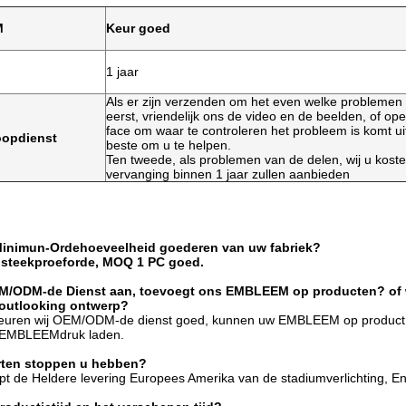
M
Keur goed
1 jaar
Als er zijn verzenden om het even welke problemen
eerst, vriendelijk ons de video en de beelden, of ope
face om waar te controleren het probleem is komt ui
oopdienst
beste om u te helpen.
Ten tweede, als problemen van de delen, wij u kost
vervanging binnen 1 jaar zullen aanbieden
 Minimun-Ordehoeveelheid goederen van uw fabriek?
 steekproeforde, MOQ 1 PC goed.
EM/ODM-de Dienst aan, toevoegt ons EMBLEEM op producten? of w
 outlooking ontwerp?
keuren wij OEM/ODM-de dienst goed, kunnen uw EMBLEEM op product, v
 EMBLEEMdruk laden.
rten stoppen u hebben?
opt de Heldere levering Europees Amerika van de stadiumverlichting, E