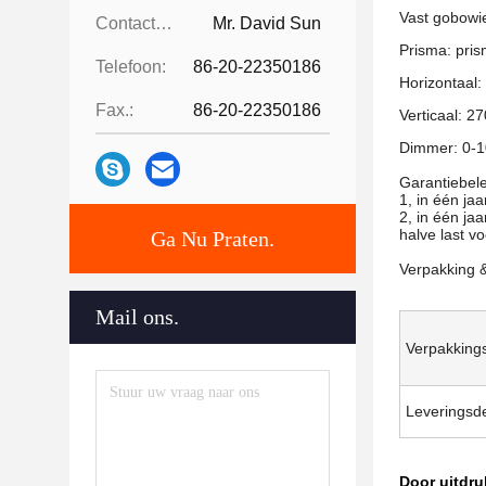
Vast gobowie
Contactpersonen:
Mr. David Sun
Prisma: pris
Telefoon:
86-20-22350186
Horizontaal:
Fax.:
86-20-22350186
Verticaal: 27
Dimmer: 0-10
Garantiebele
1, in één ja
2, in één ja
halve last v
Ga Nu Praten.
Verpakking 
Mail ons.
Verpakkings
Leveringsde
Door uitdru