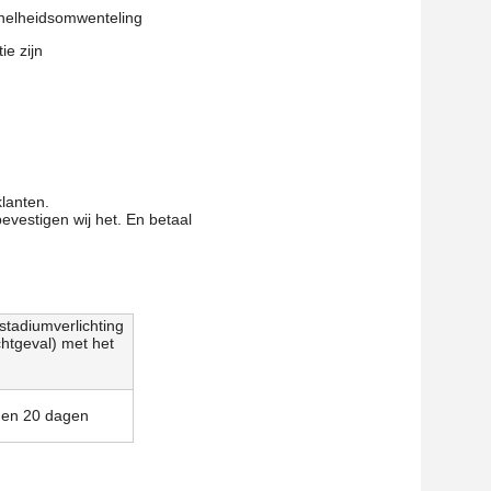
 snelheidsomwenteling
e zijn
klanten.
evestigen wij het. En betaal
stadiumverlichting
chtgeval) met het
nnen 20 dagen