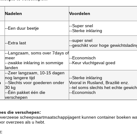
Nadelen
Voordelen
--Super snel
--Een duur beetje
--Sterke inklaring
--super snel
--Extra last
--geschikt voor hoge gewichtsladin
--Langzaam, soms over 7days of
meer
--Economisch
--zwakke inklaring in sommige
--Keur vluchtgeval goed
landen
--Zeer langzaam, 10-15 dagen
nog langere tijd
--Sterke inklaring
n
--Slechts voor goederen onder
Vooral in Rusland, Brazilië enz.
30 kg
--tel soms slechts het echte gewich
--Één pakket één die
--Economisch
verschepen
ees die verschepen:
overzeese scheepvaartmaatschappijagent kunnen container boeken wa
or overzees als u hebt.
t: