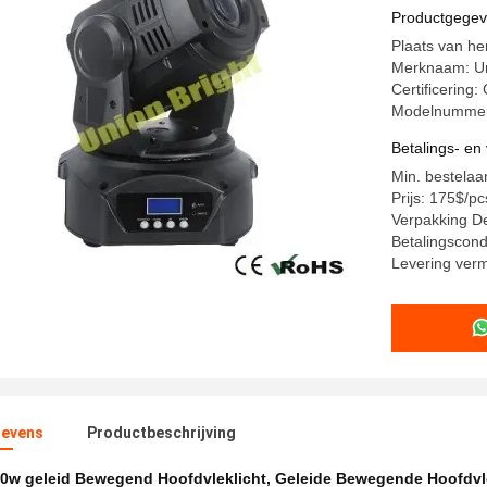
Hoofd
Productgege
Plaats van he
Merknaam: Un
Certificerin
Modelnummer
Betalings- e
Min. bestelaa
Prijs: 175$/pc
Verpakking De
Betalingscond
Levering ver
evens
Productbeschrijving
0w geleid Bewegend Hoofdvleklicht
,
Geleide Bewegende Hoofdvl