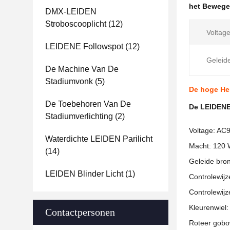
het Bewege
DMX-LEIDEN
Stroboscooplicht
(12)
Voltage
LEIDENE Followspot
(12)
Geleid
De Machine Van De
Stadiumvonk
(5)
De hoge He
De Toebehoren Van De
De LEIDENE
Stadiumverlichting
(2)
Voltage
: AC
Waterdichte LEIDEN Parilicht
Macht: 120
(14)
Geleide bro
LEIDEN Blinder Licht
(1)
Controlewijz
Controlewij
Kleurenwiel:
Contactpersonen
Roteer gobow