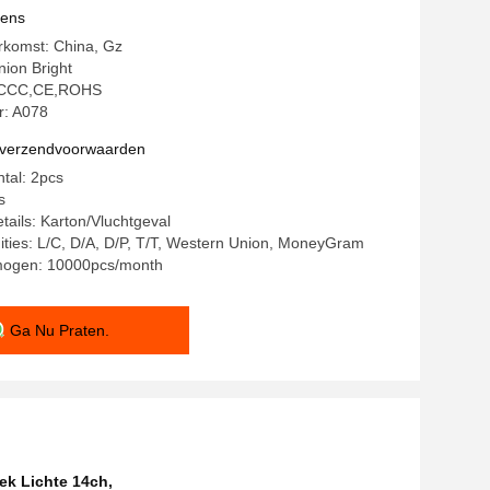
vens
rkomst: China, Gz
ion Bright
g: CCC,CE,ROHS
: A078
n verzendvoorwaarden
ntal: 2pcs
s
tails: Karton/Vluchtgeval
ities: L/C, D/A, D/P, T/T, Western Union, MoneyGram
mogen: 10000pcs/month
Ga Nu Praten.
ek Lichte 14ch
,