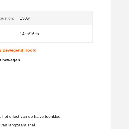
ustion:
130w
14ch/16ch
12 Bewegend Hoofd
ht bewegen
 het effect van de halve toonkleur
n van langzaam snel