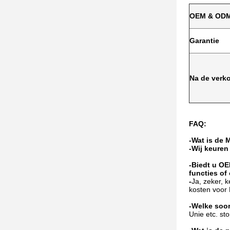
OEM & OD
Garantie
Na de verk
FAQ:
-Wat is de
-Wij keuren
-Biedt u O
functies of
-
Ja, zeker, 
kosten voor
-Welke soo
Unie etc. st