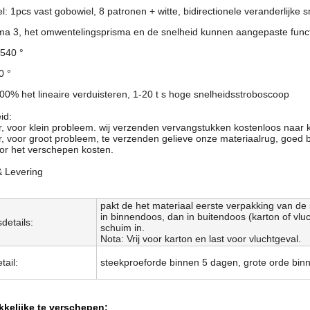
l: 1pcs vast gobowiel, 8 patronen + witte, bidirectionele veranderlijke
ma 3, het omwentelingsprisma en de snelheid kunnen aangepaste functi
 540 °
0 °
0% het lineaire verduisteren, 1-20 t s hoge snelheidsstroboscoop
id:
ar, voor klein probleem. wij verzenden vervangstukken kostenloos naar 
ar, voor groot probleem, te verzenden gelieve onze materiaalrug, goed b
oor het verschepen kosten.
& Levering
pakt de het materiaal eerste verpakking van de 
in binnendoos, dan in buitendoos (karton of vlu
details:
schuim in.
Nota: Vrij voor karton en last voor vluchtgeval.
tail:
steekproeforde binnen 5 dagen, grote orde bi
kkelijke te verschepen: