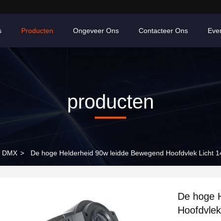
s
Producten
Ongeveer Ons
Contacteer Ons
Eve
producten
n DMX
>
De hoge Helderheid 90w leidde Bewegend Hoofdvlek Licht
De hoge 
Hoofdvle