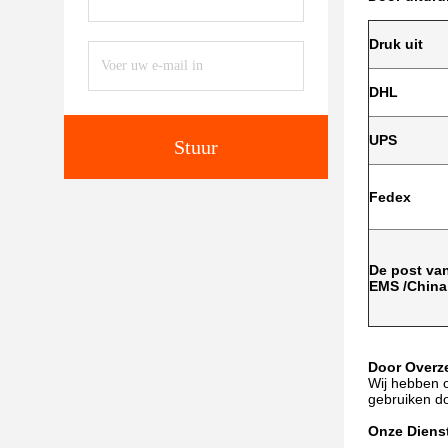
Druk uit
DHL
UPS
Stuur
Fedex
De post va
EMS /China
Door Overz
Wij hebben 
gebruiken do
Onze Diens