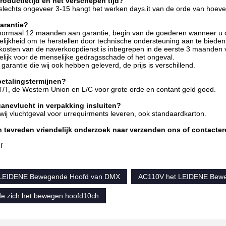
productietijd en het verschepen tijd?
slechts ongeveer 3-15 hangt het werken days.it van de orde van hoevee
garantie?
 normaal 12 maanden aan garantie, begin van de goederen wanneer u on
lijkheid om te herstellen door technische ondersteuning aan te bieden e
osten van de naverkoopdienst is inbegrepen in de eerste 3 maanden van
lijk voor de menselijke gedragsschade of het ongeval.
r garantie die wij ook hebben geleverd, de prijs is verschillend.
betalingstermijnen?
T/T, de Western Union en L/C voor grote orde en contant geld goed.
anevlucht in verpakking insluiten?
wij vluchtgeval voor urrequirments leveren, ook standaardkarton.
 tevreden vriendelijk onderzoek naar verzenden ons of contacter
f
 LEIDENE Bewegende Hoofd van DMX
AC110V het LEIDENE Bew
de zich het bewegen hoofd10ch