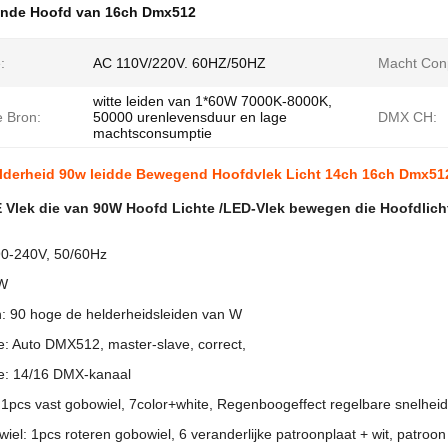
nde Hoofd van 16ch Dmx512
:
AC 110V/220V. 60HZ/50HZ
Macht Conp
witte leiden van 1*60W 7000K-8000K,
e Bron:
50000 urenlevensduur en lage
DMX CH:
machtsconsumptie
lderheid 90w leidde Bewegend Hoofdvlek Licht 14ch 16ch Dmx5
 Vlek die van 90W Hoofd Lichte /LED-Vlek bewegen die Hoofdlic
90-240V, 50/60Hz
 W
n: 90 hoge de helderheidsleiden van W
e: Auto DMX512, master-slave, correct,
ze: 14/16 DMX-kanaal
 1pcs vast gobowiel, 7color+white, Regenboogeffect regelbare snelheid,
iel: 1pcs roteren gobowiel, 6 veranderlijke patroonplaat + wit, patroo