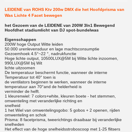
LEIDENE van ROHS Ktv 200w DMX die het Hoofdprisma van
Was Lichte 4 Facet bewegen
het Gezoem van de LEIDENE van 200W 3In1 Bewegend
Hoofdhet stadiumlicht van DJ spot-bundelwas
Eigenschappen
200W hoge Output Witte leiden
50.000 urenlevensduur en lage machtsconsumptie
Gezoemhoek 4.5°~22 °, nadrukfunctie
Hoge lichte output, 10500LUX@5M bij Witte lichte inzoomen,
990LUX@5M bij Wit
lichte uitzoomen
De temperatuur beschermt functie, wanneer de interne
Temperatuur tot 40° toen is
de ventilators beginnen te werken, wanneer de interne
temperatuur aan 70°and de helderheid is
verminder de helft.
1 kleurenwiel: 7 colors+white, kleuren boete - het stemmen,
omwenteling met veranderlijke richting en
snelheid
1 het Wiel van omwentelingsgobo: 5 gobos + 2 openen, rijden
omwenteling en schok
Prisma: 8 facetprisma, tweerichtings draaibaar bij veranderlijke
snelheden
Het effect van de hoge snelheidsstroboscoop met 1-25 flitsers