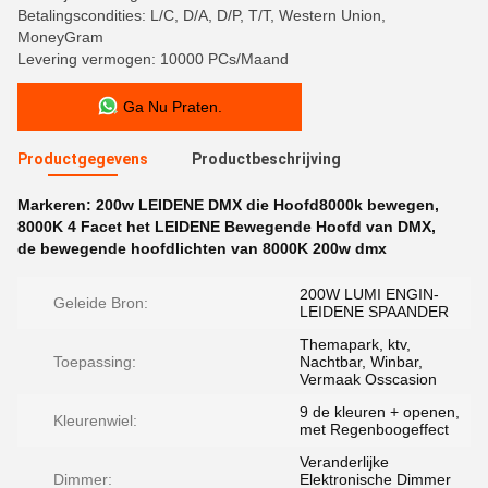
Betalingscondities: L/C, D/A, D/P, T/T, Western Union,
MoneyGram
Levering vermogen: 10000 PCs/Maand
Ga Nu Praten.
Productgegevens
Productbeschrijving
Markeren:
200w LEIDENE DMX die Hoofd8000k bewegen
,
8000K 4 Facet het LEIDENE Bewegende Hoofd van DMX
,
de bewegende hoofdlichten van 8000K 200w dmx
200W LUMI ENGIN-
Geleide Bron:
LEIDENE SPAANDER
Themapark, ktv,
Toepassing:
Nachtbar, Winbar,
Vermaak Osscasion
9 de kleuren + openen,
Kleurenwiel:
met Regenboogeffect
Veranderlijke
Dimmer:
Elektronische Dimmer