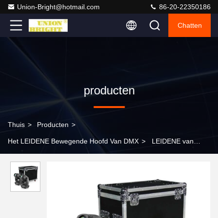
Union-Bright@hotmail.com
86-20-22350186
Chatten
producten
Thuis
>
Producten
>
Het LEIDENE Bewegende Hoofd Van DMX
>
LEIDENE van
ROHS Ktv 200w DMX die het Hoofdprisma van Was Lichte 4
Facet bewegen