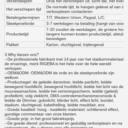
Verzendwijzen
Druk het verschepen uit, lucht die, het ove
De normale tijd, te hangen gelieve af van d
Het verschepen tijd
verkoopteam contacteren
Betalingstermijnen
T/T, Western Union, Paypal, L/C.
Steekproeforde
3-7 werkdagen na betaling (hangt van voorra
7-20 zouden de werkdagen, de grotere hoe
Productietijd
langere kunnen kosten productietijd, alstubl
bevestigen
Pakket
Karton, vluchtgeval, triplexgeval
3.Why kiezen ons?
--De professionele fabrikant met 14 jaar van het stadiummateriaal
de ervarings, merk RIGEBA is het hete over de hele wereld
verkopen.
--OEM&ODM: OEM&ODM de orde en de steekproeforde zijn
welkom.
--Productregel: de geleide dansvloer, leidde parilicht, leidde
bewegend hoofdlicht, bewegend hoofdlicht, leidde het licht van de
muurwasmachine, leidde het vertoningsscherm, leidde (geleid)
profiellicht, volg vleklicht, DMX-controlemechanismeconsole &
leidde de Dimmer, gobolicht, blinder licht, effect licht, bundel,
stadium, vluchtgeval, kabelhelling, leidde meubilair, enz.
--Goede kwaliteit: hoog - kwaliteits materieel, schitterend effect,
gunstige commentaar van onze klanten.
--Goede prijs: in het groot fabrieksprijs.
--De goede dienst: professioneel en geduldig verkoopteam en na
verkoopteam, die u dienen voor alle projecten en