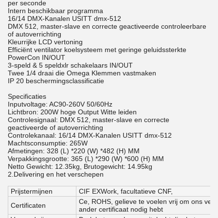
per seconde
Intern beschikbaar programma
16/14 DMX-Kanalen USITT dmx-512
DMX 512, master-slave en correcte geactiveerde controleerbare
of autoverrichting
Kleurrijke LCD vertoning
Efficiënt ventilator koelsysteem met geringe geluidssterkte
PowerCon IN/OUT
3-speld & 5 speldxlr schakelaars IN/OUT
Twee 1/4 draai die Omega Klemmen vastmaken
IP 20 beschermingsclassificatie
Specificaties
Inputvoltage: AC90-260V 50/60Hz
Lichtbron: 200W hoge Output Witte leiden
Controlesignaal: DMX 512, master-slave en correcte
geactiveerde of autoverrichting
Controlekanaal: 16/14 DMX-Kanalen USITT dmx-512
Machtsconsumptie: 265W
Afmetingen: 328 (L) *220 (W) *482 (H) MM
Verpakkingsgrootte: 365 (L) *290 (W) *600 (H) MM
Netto Gewicht: 12.35kg, Brutogewicht: 14.95kg
2.Delivering en het verschepen
Prijstermijnen
CIF EXWork, facultatieve CNF,
Ce, ROHS, gelieve te voelen vrij om ons ver
Certificaten
ander certificaat nodig hebt