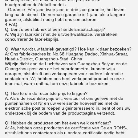
huur/groothandel/detailhandels.
--Garantie: Één jaar, twee jaar, of drie jaar garantie, het leven
lang na de dienst. De normale garantie is 1 jaar, als u langere
garantie, alstublieft nodig hebt ons contacteren.
4.FAQ:
Q: Bent u een fabriek of een handelsmaatschappij?
A: Wij zijn fabrikant met de uitvoerkwalificatie, verstrekken
concurrerende fabrieksprijs.
Q: Waar wordt uw fabriek gevestigd? Hoe kan ik daar bezoeken?
A: Ons fabrieksadres is: No.68 Huagang Dadao, Xinhua-Straat,
Huadu-District, Guangzhou-Stad, China.
Wij zijn dicht aan de Luchthaven van Guangzhou Baiyun en de
Guangzhou-post van de het noordenmetro, kunnen wij u
oprapen, alstublieft ons verkoopteam voor nadere informatie
contacteren. Wij hebben ons heet verkopend product in onze
toonzaal, warm onthaal om onze fabriek te bezoeken.
Q: Hoe te om de recentste prijs te krijgen?
A: Als u de recentste prijs wilt, verstuur of ons gelieve met de
puntennamen of Nr en uw vereisende hoeveelheid met de
elektronische post te roepen u geinteresseerd in, bent of ons uw
onderzoek bij de bodem van de productpagina verzendt.
Q: Hebben de producten om het even welk certificaat?
A: Ja, hebben onze producten de certificatie van Ce en ROHS-,
alstublieft ons contacteren als u andere certificatie nodig hebt.