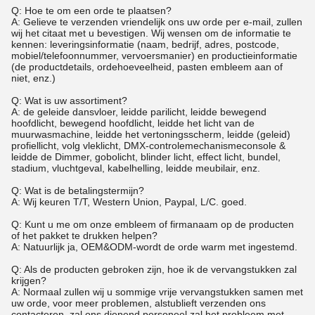
Q: Hoe te om een orde te plaatsen?
A: Gelieve te verzenden vriendelijk ons uw orde per e-mail, zullen
wij het citaat met u bevestigen. Wij wensen om de informatie te
kennen: leveringsinformatie (naam, bedrijf, adres, postcode,
mobiel/telefoonnummer, vervoersmanier) en productieinformatie
(de productdetails, ordehoeveelheid, pasten embleem aan of
niet, enz.)
Q: Wat is uw assortiment?
A: de geleide dansvloer, leidde parilicht, leidde bewegend
hoofdlicht, bewegend hoofdlicht, leidde het licht van de
muurwasmachine, leidde het vertoningsscherm, leidde (geleid)
profiellicht, volg vleklicht, DMX-controlemechanismeconsole &
leidde de Dimmer, gobolicht, blinder licht, effect licht, bundel,
stadium, vluchtgeval, kabelhelling, leidde meubilair, enz.
Q: Wat is de betalingstermijn?
A: Wij keuren T/T, Western Union, Paypal, L/C. goed.
Q: Kunt u me om onze embleem of firmanaam op de producten
of het pakket te drukken helpen?
A: Natuurlijk ja, OEM&ODM-wordt de orde warm met ingestemd.
Q: Als de producten gebroken zijn, hoe ik de vervangstukken zal
krijgen?
A: Normaal zullen wij u sommige vrije vervangstukken samen met
uw orde, voor meer problemen, alstublieft verzenden ons
contacteren, zal ons dienend personeel zal het probleem met