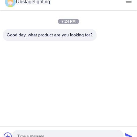
Ubstagelighting
4x2048ch DMX wijd
Verlichtingsconsole
Ga Nu Praten.
Ga Nu Praten.
7:24 PM
Good day, what product are you looking for?
Guangzhou Union Bright Lighting Co., Ltd.
Union-Bright@hotmail.com
86-20-22350186
De Industriële Weg van No.11hongxing, Shijing-Stad,
Baiyun-District, Guangzhou, 510430, China
China Goede kwaliteit Straal die Hoofdlicht bewegen
Auteursrecht © 2021-2026 Guangzhou Union Bright Lighting