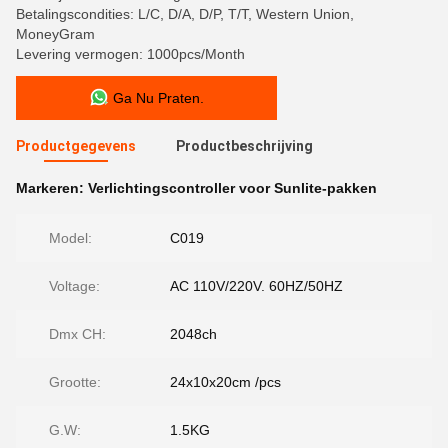
Betalingscondities: L/C, D/A, D/P, T/T, Western Union,
MoneyGram
Levering vermogen: 1000pcs/Month
Ga Nu Praten.
Productgegevens
Productbeschrijving
Markeren:
Verlichtingscontroller voor Sunlite-pakken
Model:
C019
Voltage:
AC 110V/220V. 60HZ/50HZ
Dmx CH:
2048ch
Grootte:
24x10x20cm /pcs
G.W:
1.5KG