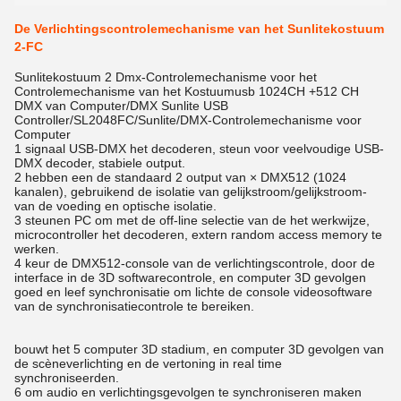
De Verlichtingscontrolemechanisme van het Sunlitekostuum
2-FC
Sunlitekostuum 2 Dmx-Controlemechanisme voor het
Controlemechanisme van het Kostuumusb 1024CH +512 CH
DMX van Computer/DMX Sunlite USB
Controller/SL2048FC/Sunlite/DMX-Controlemechanisme voor
Computer
1 signaal USB-DMX het decoderen, steun voor veelvoudige USB-
DMX decoder, stabiele output.
2 hebben een de standaard 2 output van × DMX512 (1024
kanalen), gebruikend de isolatie van gelijkstroom/gelijkstroom-
van de voeding en optische isolatie.
3 steunen PC om met de off-line selectie van de het werkwijze,
microcontroller het decoderen, extern random access memory te
werken.
4 keur de DMX512-console van de verlichtingscontrole, door de
interface in de 3D softwarecontrole, en computer 3D gevolgen
goed en leef synchronisatie om lichte de console videosoftware
van de synchronisatiecontrole te bereiken.
bouwt het 5 computer 3D stadium, en computer 3D gevolgen van
de scèneverlichting en de vertoning in real time
synchroniseerden.
6 om audio en verlichtingsgevolgen te synchroniseren maken