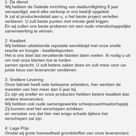
1: De dienst
Wij hebben de Geleide inrichting van stadiumllighitng 8 jaar
vervaardigd, werd elke verkoop in ons bedrijf opgeleid.
Ik zal al productendetail aan u, u het beste project vertellen
verklaren. U zult beste punten met minste geld krijgen.
En wij zullen ons beste proberen om een oude vriendschappelijke
samenwerking te winnen.
2: Kwaliteit
Wij hebben uitstekende reputatie wereldwijd met onze snelle
reactie en hoogte - kwaliteitspunten.
Het is ons doel dat verzekerde klanten laten voelen. Ik nodig u uit
om met onze klanten toe te treden
samen oprecht. U zult betere zaken doen en zult meer voor uw
juiste keus van leverancier verdienen.
3: Snellere Levering
Onze fabriek heeft vele bekwame arbeiders, hier werkten de
meesten van hen meer dan 5 jaar bij.
Zo zijn wij sneller en onze producten hebben betere kwaliteit dan
andere leveranciers.
Wij hebben ook oude samengewerkte scheepvaartmaatschappij.
Zij kunnen snel het verschepen schikken
en verzeker ons dat hier niet enige schade tijdens het
verschepen zal zijn.
4: Lage Prijs
Omdat wij grote hoeveelheid grondstoffen van onze leveranciers