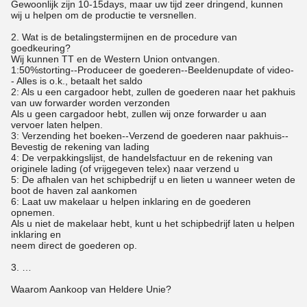
Gewoonlijk zijn 10-15days, maar uw tijd zeer dringend, kunnen
wij u helpen om de productie te versnellen.
2. Wat is de betalingstermijnen en de procedure van
goedkeuring?
Wij kunnen TT en de Western Union ontvangen.
1:50%storting--Produceer de goederen--Beeldenupdate of video-
- Alles is o.k., betaalt het saldo
2: Als u een cargadoor hebt, zullen de goederen naar het pakhuis
van uw forwarder worden verzonden
Als u geen cargadoor hebt, zullen wij onze forwarder u aan
vervoer laten helpen.
3: Verzending het boeken--Verzend de goederen naar pakhuis--
Bevestig de rekening van lading
4: De verpakkingslijst, de handelsfactuur en de rekening van
originele lading (of vrijgegeven telex) naar verzend u
5: De afhalen van het schipbedrijf u en lieten u wanneer weten de
boot de haven zal aankomen
6: Laat uw makelaar u helpen inklaring en de goederen
opnemen.
Als u niet de makelaar hebt, kunt u het schipbedrijf laten u helpen
inklaring en
neem direct de goederen op.
3. …
Waarom Aankoop van Heldere Unie?