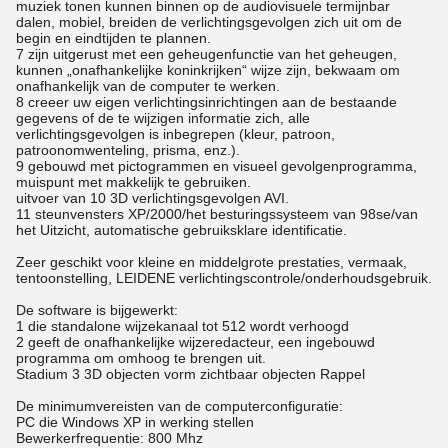
muziek tonen kunnen binnen op de audiovisuele termijnbar
dalen, mobiel, breiden de verlichtingsgevolgen zich uit om de
begin en eindtijden te plannen.
7 zijn uitgerust met een geheugenfunctie van het geheugen,
kunnen „onafhankelijke koninkrijken“ wijze zijn, bekwaam om
onafhankelijk van de computer te werken.
8 creeer uw eigen verlichtingsinrichtingen aan de bestaande
gegevens of de te wijzigen informatie zich, alle
verlichtingsgevolgen is inbegrepen (kleur, patroon,
patroonomwenteling, prisma, enz.).
9 gebouwd met pictogrammen en visueel gevolgenprogramma,
muispunt met makkelijk te gebruiken.
uitvoer van 10 3D verlichtingsgevolgen AVI.
11 steunvensters XP/2000/het besturingssysteem van 98se/van
het Uitzicht, automatische gebruiksklare identificatie.
Zeer geschikt voor kleine en middelgrote prestaties, vermaak,
tentoonstelling, LEIDENE verlichtingscontrole/onderhoudsgebruik.
De software is bijgewerkt:
1 die standalone wijzekanaal tot 512 wordt verhoogd
2 geeft de onafhankelijke wijzeredacteur, een ingebouwd
programma om omhoog te brengen uit.
Stadium 3 3D objecten vorm zichtbaar objecten Rappel
De minimumvereisten van de computerconfiguratie:
PC die Windows XP in werking stellen
Bewerkerfrequentie: 800 Mhz