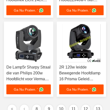
16ch Dmx512 Bewegend
beweegt dat de
Ga Nu Praten. '
Ga Nu Praten. '
Hoofd
Hoofdlichten van DJ
beweegt
De Lamp5r Sharpy Straal
2R 120w leidde
die van Philips 200w
Bewegende Hoofdlamp
Hoofdlicht voor Vermaak
16 Prisma Geleid
bewegen
Bewegend
Ga Nu Praten. '
Ga Nu Praten. '
Hoofdstadiumlicht
8
9
10
11
12
13