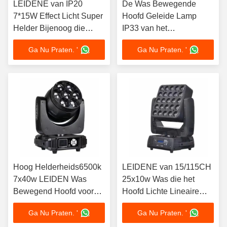
LEIDENE van IP20
De Was Bewegende
7*15W Effect Licht Super
Hoofd Geleide Lamp
Helder Bijenoog die
IP33 van het
Hoofdlichten bewegen
omwentelings1940w
Ga Nu Praten. '
Ga Nu Praten. '
Gezoem met Ventilator
Met geringe
geluidssterkte
Hoog Helderheids6500k
LEIDENE van 15/115CH
7x40w LEIDEN Was
25x10w Was die het
Bewegend Hoofd voor
Hoofd Lichte Lineaire
Themapark
Verduisteren 0-100%
Ga Nu Praten. '
Ga Nu Praten. '
beweegt