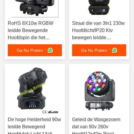
RoHS 8X10w RGBW
Straal die van 3In1 230w
leidde Bewegende
Hoofdlicht/IP20 Ktv
Hoofdspin die het
bewegen leidde
Hoofdlicht van DJ
Bewegende
Ga Nu Praten. '
Ga Nu Praten. '
beweegt
Hoofdgezoemwas
De hoge Helderheid 90w
Geleid de Wasgezoem
leidde Bewegend
dat van 90v 260v
Hoofdvlek Licht 14ch
Hoofd12x40w-Pixel