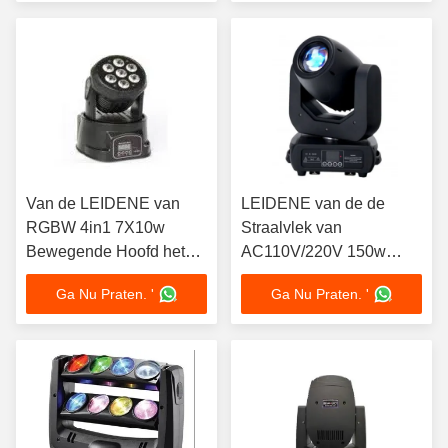
Van de LEIDENE van
LEIDENE van de de
RGBW 4in1 7X10w
Straalvlek van
Bewegende Hoofd het
AC110V/220V 150w
Gezoemhoek
DMX die
Ga Nu Praten. '
Ga Nu Praten. '
Wasmachine 4-60 Graad
Hoofd16/14/12/10ch
beweegt