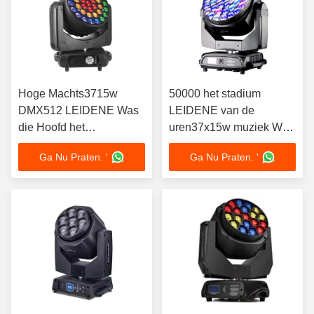
Hoge Machts3715w
50000 het stadium
DMX512 LEIDENE Was
LEIDENE van de
die Hoofd het
uren37x15w muziek Was
Stadiumlichten beweegt
die de Hoofd 4-60 Hoek
Ga Nu Praten. '
Ga Nu Praten. '
van DJ
van het Graadgezoem
bewegen