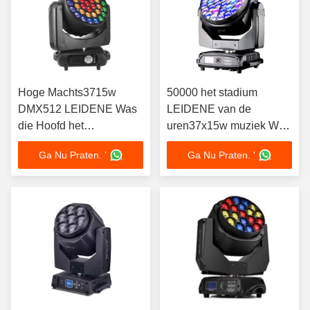
Hoge Machts3715w
50000 het stadium
DMX512 LEIDENE Was
LEIDENE van de
die Hoofd het
uren37x15w muziek Was
Stadiumlichten beweegt
die de Hoofd 4-60 Hoek
Ga Nu Praten. '
Ga Nu Praten. '
van DJ
van het Graadgezoem
bewegen