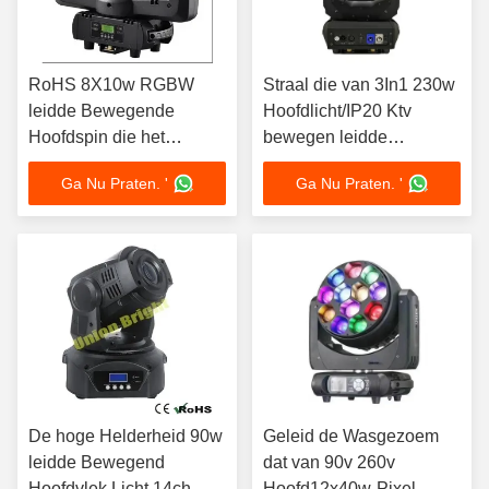
RoHS 8X10w RGBW
Straal die van 3In1 230w
leidde Bewegende
Hoofdlicht/IP20 Ktv
Hoofdspin die het
bewegen leidde
Hoofdlicht van DJ
Bewegende
Ga Nu Praten. '
Ga Nu Praten. '
beweegt
Hoofdgezoemwas
De hoge Helderheid 90w
Geleid de Wasgezoem
leidde Bewegend
dat van 90v 260v
Hoofdvlek Licht 14ch
Hoofd12x40w-Pixel