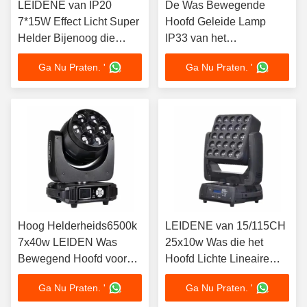
LEIDENE van IP20
De Was Bewegende
7*15W Effect Licht Super
Hoofd Geleide Lamp
Helder Bijenoog die
IP33 van het
Hoofdlichten bewegen
omwentelings1940w
Ga Nu Praten. '
Ga Nu Praten. '
Gezoem met Ventilator
Met geringe
geluidssterkte
Hoog Helderheids6500k
LEIDENE van 15/115CH
7x40w LEIDEN Was
25x10w Was die het
Bewegend Hoofd voor
Hoofd Lichte Lineaire
Themapark
Verduisteren 0-100%
Ga Nu Praten. '
Ga Nu Praten. '
beweegt