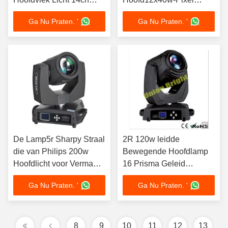
16ch Dmx512 Bewegend
beweegt dat de
Ga Nu Praten. '
Ga Nu Praten. '
Hoofd
Hoofdlichten van DJ
beweegt
De Lamp5r Sharpy Straal
2R 120w leidde
die van Philips 200w
Bewegende Hoofdlamp
Hoofdlicht voor Vermaak
16 Prisma Geleid
bewegen
Bewegend
Ga Nu Praten. '
Ga Nu Praten. '
Hoofdstadiumlicht
8
9
10
11
12
13