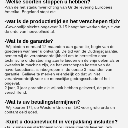
-Welke soorten stoppen u hebben?
-Van de het stadiumverlichting van Gr de levering Europees
Amerika, Engeland stopt etc.
-Wat is de productietijd en het verschepen tijd?
-Gewoonlijk slechts ongeveer 3-15 hangt het werken days.it van
de orde van hoeveelheid af.
-Wat is de garantie?
-Wij bieden normaal 12 maanden aan garantie, begin van de
goederen wanneer u ontvangt. De tijd van de Dudingsgarantie,
nemen wij de verantwoordelijkheid om te herstellen door
technische ondersteuning aan te bieden en de vrije delen als er
kwesties in machine zijn, de het verschepen kosten van de
naverkoopdienst is inbegrepen in de eerste 3 maanden van
garantie. Gelieve te merken vriendelijk op dat wij niet
verantwoordelijk voor de menselijke gedragsschade of het
ongeval.
2 jaar, 3 jaar garantie die wij ook hebben geleverd, de prijs is
verschillend.
-Wat is uw betalingstermijnen?
-Wij keuren T/T, de Western Union en L/C voor grote orde en
contant geld goed.
-Kunt u douanevlucht in verpakking insluiten?
-Ja, kunnen wij vluchtgeval voor urrequirments leveren, ook