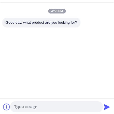
Ga Nu Praten.
Ga Nu Praten.
4:50 PM
Good day, what product are you looking for?
Guangzhou Union Bright Lighting Co., Ltd.
Union-Bright@hotmail.com
86-20-22350186
De Industriële Weg van No.11hongxing, Shijing-Stad,
Baiyun-District, Guangzhou, 510430, China
China Goede kwaliteit Straal die Hoofdlicht bewegen
Auteursrecht © 2021-2026 Guangzhou Union Bright Lighting
Co., Ltd. Alle rechten voorbehouden.