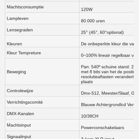
Machtsconsumptie
120W
Lampleven
80.000 uren
Lensegraden
25° (45°, 60°optional)
Kleuren
De onbeperkte kleur die v
Kleur Tempreture
0~100% lineair regelbaar v
Pan: 540º schuine stand: 270
Beweging
met 8 bits van het de positi
resolutieaftasten verandert 
plaats
Controlewijze
Dmx-512, Meester/Slaaf, Gelu
Verrichtingscomité
Blauwe Achtergrondlcd Verto
DMX-Kanalen
10/38CH
Machtsinput
Powerconschakelaars
Signaalinput