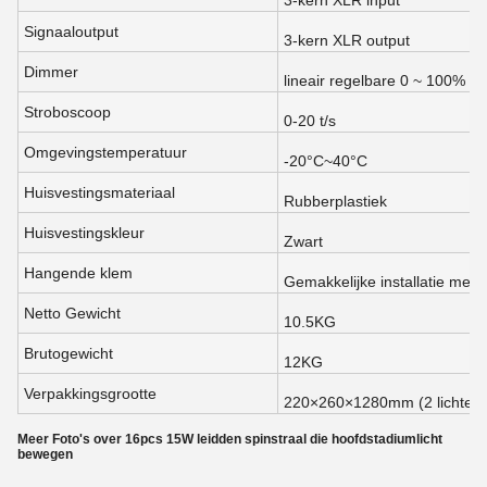
3-kern XLR input
Signaaloutput
3-kern XLR output
Dimmer
lineair regelbare 0 ~ 100% (m
Stroboscoop
0-20 t/s
Omgevingstemperatuur
-20°C~40°C
Huisvestingsmateriaal
Rubberplastiek
Huisvestingskleur
Zwart
Hangende klem
Gemakkelijke installatie met
Netto Gewicht
10.5KG
Brutogewicht
12KG
Verpakkingsgrootte
220×260×1280mm (2 lichten/
Meer Foto's over 16pcs 15W leidden spinstraal die hoofdstadiumlicht
bewegen