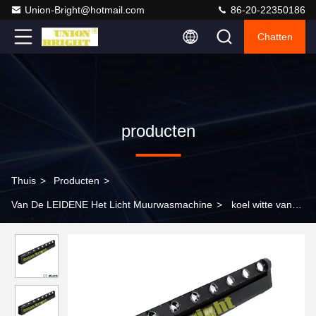
Union-Bright@hotmail.com
86-20-22350186
Chatten
producten
Thuis
>
Producten
>
Van De LEIDENE Het Licht Muurwasmachine
>
koel witte van
de de Omwentelingsstraal van 90-260V 8x10w van de de Bar
Lichte Commerciële Muur de Wasverlichting