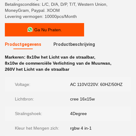
Betalingscondities: L/C, D/A, D/P, T/T, Western Union,
MoneyGram, Paypal. XOOM
Levering vermogen: 10000pcs/Month
Ga Nu Praten.
Productgegevens
Productbeschrijving
Markeren:
8x10w het Licht van de straalbar
,
8x10w de commerciële Verlichting van de Muurwas
,
260V het Licht van de straalbar
Voltage:
AC 110V/220V. 60HZ/50HZ
Lichtbron:
cree 16x15w
Stralingshoek:
4Degree
Kleur het Mengen zich:
rgbw 4 in-1