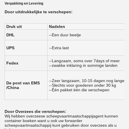
Verpakking en Levering
Door uitdrukkelijke te verschepen:
Druk uit
Nadelen
DHL
--Een duur beetje
UPS
--Extra last
--Langzaam, soms over 7days of meer
Fedex
--zwakke inklaring in sommige landen
--Zeer langzaam, 10-15 dagen nog langere t
De post van EMS
--Slechts voor goederen onder 30 kg
/China
--Één pakket één die verschepen
Door Overzees die verschepen:
Wij hebben overzeese scheepvaartmaatschappijagent kunnen
container boeken want u ook uw forwarder
scheepvaartmaatschappij kunt gebruiken door overzees als u