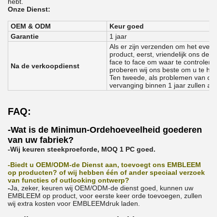
hebt.
Onze Dienst:
OEM & ODM
Keur goed
Garantie
1 jaar
Als er zijn verzenden om het even
product, eerst, vriendelijk ons de 
face to face om waar te controleren
Na de verkoopdienst
proberen wij ons beste om u te hel
Ten tweede, als problemen van de d
vervanging binnen 1 jaar zullen a
FAQ:
-Wat is de Minimun-Ordehoeveelheid goederen
van uw fabriek?
-Wij keuren steekproeforde, MOQ 1 PC goed.
-Biedt u OEM/ODM-de Dienst aan, toevoegt ons EMBLEEM
op producten? of wij hebben één of ander speciaal verzoek
van functies of outlooking ontwerp?
-
Ja, zeker, keuren wij OEM/ODM-de dienst goed, kunnen uw
EMBLEEM op product, voor eerste keer orde toevoegen, zullen
wij extra kosten voor EMBLEEMdruk laden.