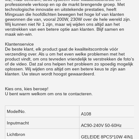
professionele verkoop en op de markt brengende groep. Met
technologische innovatie en uitstekende prestaties, heeft
Mingxuan die hoofdlichten bewegen het hoge lof van klanten
gewonnen die van, vooral 200W, 230W over de hele wereld zijn.
Wij kunnen niet Nr 1 zijn, maar wij wijden ons altijd aan het
verstrekken van een betere optie aan klanten. Blijf samen en
maak win-win.
Klantenservice
De beste klant, elk product gaat de kwaliteitscontrole vóór
verzending over. Als u om het even welke problemen met het
product vindt, om ons tevreden vriendelijk te verstrekken de foto's
of de video. Dat zal ons helpen het probleem zo spoedig mogelijk
oplossen. Wij wijden ons altijd om een betere keus te zijn aan
klanten. Uw steun wordt hoogst gewaardeerd.
Kies ons, kies beroep!
U bent warm welkom om ons te contacteren.
ModelNo.
A108
Inputmacht
AC90-240V 50-60Hz
Lichtbron
GELEIDE 8PCS*10W 4IN1 