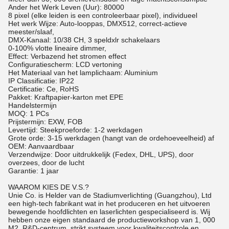
Ander het Werk Leven (Uur): 80000
8 pixel (elke leiden is een controleerbaar pixel), individueel
Het werk Wijze: Auto-looppas, DMX512, correct-actieve
meester/slaaf,
DMX-Kanaal: 10/38 CH, 3 speldxlr schakelaars
0-100% vlotte lineaire dimmer,
Effect: Verbazend het stromen effect
Configuratiescherm: LCD vertoning
Het Materiaal van het lamplichaam: Aluminium
IP Classificatie: IP22
Certificatie: Ce, RoHS
Pakket: Kraftpapier-karton met EPE
Handelstermijn
MOQ: 1 PCs
Prijstermijn: EXW, FOB
Levertijd: Steekproeforde: 1-2 werkdagen
Grote orde: 3-15 werkdagen (hangt van de ordehoeveelheid) af
OEM: Aanvaardbaar
Verzendwijze: Door uitdrukkelijk (Fedex, DHL, UPS), door
overzees, door de lucht
Garantie: 1 jaar
WAAROM KIES DE V.S.?
Unie Co. is Helder van de Stadiumverlichting (Guangzhou), Ltd
een high-tech fabrikant wat in het produceren en het uitvoeren
bewegende hoofdlichten en laserlichten gespecialiseerd is. Wij
hebben onze eigen standaard de productieworkshop van 1, 000
M2, R&D-centrum, strikt systeem voor kwaliteitscontrole en