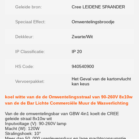
Geleide bron:
Cree LEIDENE SPAANDER
Speciaal Effect:
Omwentelingsbroodje
Dekkleur:
Zwarte/Wit
IP Classificatie:
IP 20
HS Code:
940540900
Het Geval van de kartonvlucht
Vervoerpakket:
kan keus
koel witte van de de Omwentelingsstraal van 90-260V 8x10w
van de de Bar Lichte Commerciële Muur de Wasverlichting
Van de de omwentelingsbar van GBW 4in1 koelt de CREE
geleide straal 8x10w wit
Inputvoltage (V): 90-260V lamp
Macht (W): 120W
Stralingshoek: 10°
Meer dan 50, 000 urenlevensduur en lage machtsconsumptie