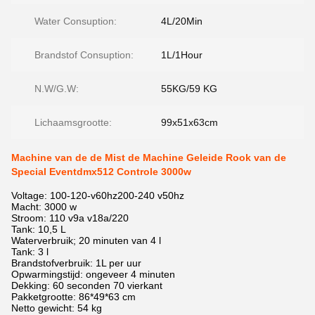
Water Consuption:
4L/20Min
Brandstof Consuption:
1L/1Hour
N.W/G.W:
55KG/59 KG
Lichaamsgrootte:
99x51x63cm
Machine van de de Mist de Machine Geleide Rook van de
Special Eventdmx512 Controle 3000w
Voltage: 100-120-v60hz200-240 v50hz
Macht: 3000 w
Stroom: 110 v9a v18a/220
Tank: 10,5 L
Waterverbruik; 20 minuten van 4 l
Tank: 3 l
Brandstofverbruik: 1L per uur
Opwarmingstijd: ongeveer 4 minuten
Dekking: 60 seconden 70 vierkant
Pakketgrootte: 86*49*63 cm
Netto gewicht: 54 kg