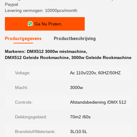
Paypal
Levering vermogen: 10000pcs/month
Ga Nu Praten.
Productgegevens
Productbeschrijving
Markeren:
DMX512 3000w mistmachine
,
DMX512 Geleide Rookmachine
,
3000w Geleide Rookmachine
Voltage:
Ac 110v/220v, 60HZ/50HZ
Macht:
3000w
Controle:
Afstandsbediening /DMX 512
Dekkingsgebied:
70m2 /60s
Brandstof/Watertank:
3L/10.5L