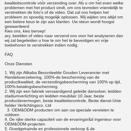
kwaliteitscontrole vóór verzending over. Als u om het even welke
problemen met het product vindt, om ons tevreden vriendelijk te
verstrekken de foto's of de video. Dat zal ons helpen het
probleem zo spoedig mogelijk oplossen. Wij wijden ons altijd om
een betere keus te zijn aan klanten. Uw steun wordt hoogst
gewaardeerd
Kies ons, kies beroep!
ary, beelden of video naar verzend ons voor het analyseren dan
wij zal begeleiden u hoe te om het te bevestigen en vrije
toebehoren te verstrekken indien nodig.
FAQ
Onze Diensten
1.
Wij zijn Alibaba Beoordeelde Gouden Leverancier met
Handelsverzekering, 100%-de bescherming van de
productkwaliteit, de verzendingsbescherming van 100% op tijd,
100%-betalingsbescherming.
2. Wij zijn een fabriek vervaardigend geleide dansvloer, leidden
stadiumverlichting en leidden meubilair 10 Jaar, beste
productievermogen, beste kwaliteitscontrole, Beste dienst-Unie
helder Verlichtingsco. Ltd
3. OEM&ODM producten om aan uw speciale vereisten te
voldoen.
4. De rijke sterke capaciteit van de ervaringsr&d ingenieur voor
OEM&ODM-projecten.
5. Goedgetrainde en professionele verkoop & de