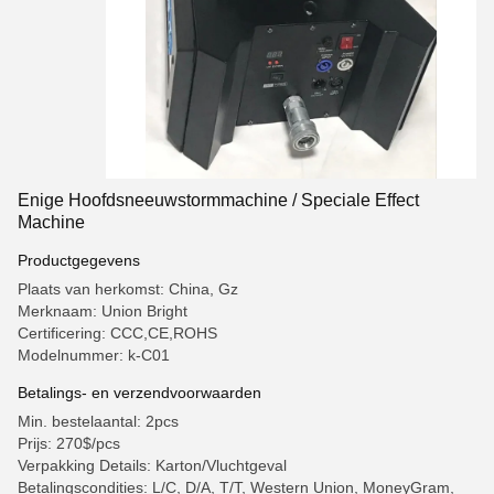
Enige Hoofdsneeuwstormmachine / Speciale Effect
Machine
Productgegevens
Plaats van herkomst: China, Gz
Merknaam: Union Bright
Certificering: CCC,CE,ROHS
Modelnummer: k-C01
Betalings- en verzendvoorwaarden
Min. bestelaantal: 2pcs
Prijs: 270$/pcs
Verpakking Details: Karton/Vluchtgeval
Betalingscondities: L/C, D/A, T/T, Western Union, MoneyGram,