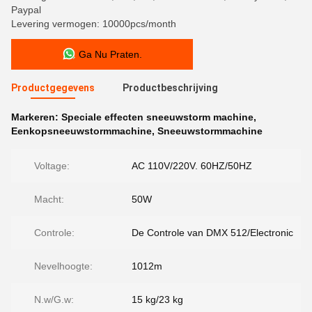
Paypal
Levering vermogen: 10000pcs/month
Ga Nu Praten.
Productgegevens
Productbeschrijving
Markeren:
Speciale effecten sneeuwstorm machine
,
Eenkopsneeuwstormmachine
,
Sneeuwstormmachine
Voltage:
AC 110V/220V. 60HZ/50HZ
Macht:
50W
Controle:
De Controle van DMX 512/Electronic
Nevelhoogte:
1012m
N.w/G.w:
15 kg/23 kg