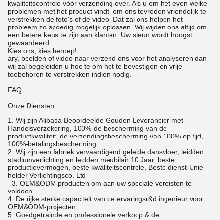
kwaliteitscontrole vóór verzending over. Als u om het even welke
problemen met het product vindt, om ons tevreden vriendelijk te
verstrekken de foto's of de video. Dat zal ons helpen het
probleem zo spoedig mogelijk oplossen. Wij wijden ons altijd om
een betere keus te zijn aan klanten. Uw steun wordt hoogst
gewaardeerd
Kies ons, kies beroep!
ary, beelden of video naar verzend ons voor het analyseren dan
wij zal begeleiden u hoe te om het te bevestigen en vrije
toebehoren te verstrekken indien nodig.
FAQ
Onze Diensten
1.
Wij zijn Alibaba Beoordeelde Gouden Leverancier met
Handelsverzekering, 100%-de bescherming van de
productkwaliteit, de verzendingsbescherming van 100% op tijd,
100%-betalingsbescherming.
2. Wij zijn een fabriek vervaardigend geleide dansvloer, leidden
stadiumverlichting en leidden meubilair 10 Jaar, beste
productievermogen, beste kwaliteitscontrole, Beste dienst-Unie
helder Verlichtingsco. Ltd
3. OEM&ODM producten om aan uw speciale vereisten te
voldoen.
4. De rijke sterke capaciteit van de ervaringsr&d ingenieur voor
OEM&ODM-projecten.
5. Goedgetrainde en professionele verkoop & de