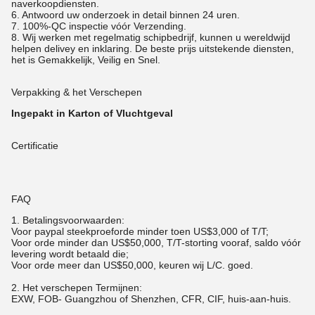
naverkoopdiensten.
6. Antwoord uw onderzoek in detail binnen 24 uren.
7. 100%-QC inspectie vóór Verzending.
8. Wij werken met regelmatig schipbedrijf, kunnen u wereldwijd
helpen delivey en inklaring. De beste prijs uitstekende diensten,
het is Gemakkelijk, Veilig en Snel.
Verpakking & het Verschepen
Ingepakt in Karton of Vluchtgeval
Certificatie
FAQ
1.
Betalingsvoorwaarden:
Voor paypal steekproeforde minder toen US$3,000 of T/T;
Voor orde minder dan US$50,000, T/T-storting vooraf, saldo vóór
levering wordt betaald die;
Voor orde meer dan US$50,000, keuren wij L/C. goed.
2. Het verschepen Termijnen:
EXW, FOB- Guangzhou of Shenzhen, CFR, CIF, huis-aan-huis.