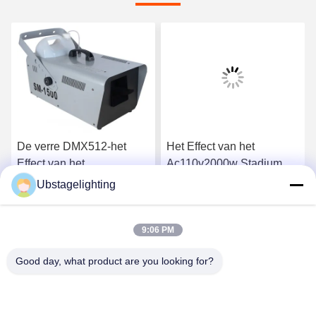
De verre DMX512-het
Het Effect van het
Effect van het
Ac110v2000w Stadium
Controlestadium Machine
Machine van de Machine
Ubstagelighting
van de Machine 50-60m2
de Dubbele Ventilator
Ga Nu Praten.
Ga Nu Praten.
1500w Sneeuw
Geleide Bel
9:06 PM
Good day, what product are you looking for?