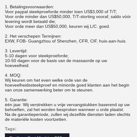
1.
Betalingsvoorwaarden:
Voor paypal steekproeforde minder toen US$3,000 of T/T;
Voor orde minder dan US$50,000, T/T-storting vooraf, saldo vóór
levering wordt betaald die;
Voor orde meer dan US$50,000, keuren wij L/C. goed.
2. Het verschepen Termijnen:
EXW, FOB- Guangzhou of Shenzhen, CFR, CIF, huis-aan-huis.
3. Levertijd:
5-10 dagen voor steekproeforde;
10-50 dagen voor de basis van de massaorde op uw
hoeveelheid.
4. MOQ:
Wij keuren om het even welke orde van de
hoeveelheidssteekproef en miniorde goed klanten aan het begin
van onze samenwerking beter om te steunen.
5. Garantie:
één jaar. Wij verstrekken u vrije vervangstukken baserend op uw
behoeften, zal het worden besproken wanneer u orde plaatst.
Na de garantieperiode, zullen wij dezelfde diensten laden slechts
de materiële kosten voortzetten.
Tags: