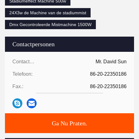
Stadiumeffect Machine 500w
24X3w de Machine van de stadiummist
Dmx Gecontroleerde Mistmachine 1500W
Contactpersonen
Contactpersonen:
Mr. David Sun
Telefoon:
86-20-22350186
Fax.:
86-20-22350186
Ga Nu Praten.