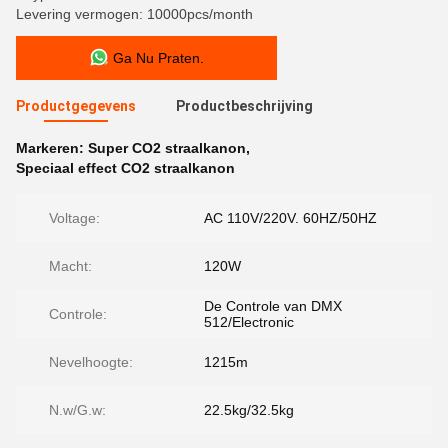
Levering vermogen: 10000pcs/month
Ga Nu Praten.
Productgegevens
Productbeschrijving
Markeren:
Super CO2 straalkanon
,
Speciaal effect CO2 straalkanon
Voltage:
AC 110V/220V. 60HZ/50HZ
Macht:
120W
De Controle van DMX
Controle:
512/Electronic
Nevelhoogte:
1215m
N.w/G.w:
22.5kg/32.5kg