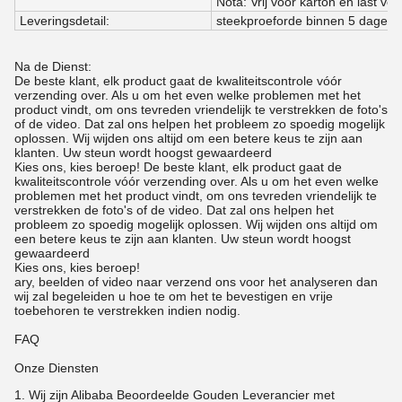
Nota: Vrij voor karton en last voo
Leveringsdetail:
steekproeforde binnen 5 dagen,
Na de Dienst:
De beste klant, elk product gaat de kwaliteitscontrole vóór
verzending over. Als u om het even welke problemen met het
product vindt, om ons tevreden vriendelijk te verstrekken de foto's
of de video. Dat zal ons helpen het probleem zo spoedig mogelijk
oplossen. Wij wijden ons altijd om een betere keus te zijn aan
klanten. Uw steun wordt hoogst gewaardeerd
Kies ons, kies beroep! De beste klant, elk product gaat de
kwaliteitscontrole vóór verzending over. Als u om het even welke
problemen met het product vindt, om ons tevreden vriendelijk te
verstrekken de foto's of de video. Dat zal ons helpen het
probleem zo spoedig mogelijk oplossen. Wij wijden ons altijd om
een betere keus te zijn aan klanten. Uw steun wordt hoogst
gewaardeerd
Kies ons, kies beroep!
ary, beelden of video naar verzend ons voor het analyseren dan
wij zal begeleiden u hoe te om het te bevestigen en vrije
toebehoren te verstrekken indien nodig.
FAQ
Onze Diensten
1.
Wij zijn Alibaba Beoordeelde Gouden Leverancier met