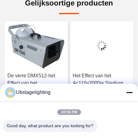
Gelijksoortige producten
De verre DMX512-het
Het Effect van het
Effect van het
Ac110v2000w Stadium
Controlestadium Machine
Machine van de Machine
Ubstagelighting
van de Machine 50-60m2
de Dubbele Ventilator
Ga Nu Praten.
Ga Nu Praten.
1500w Sneeuw
Geleide Bel
10:56 PM
Good day, what product are you looking for?