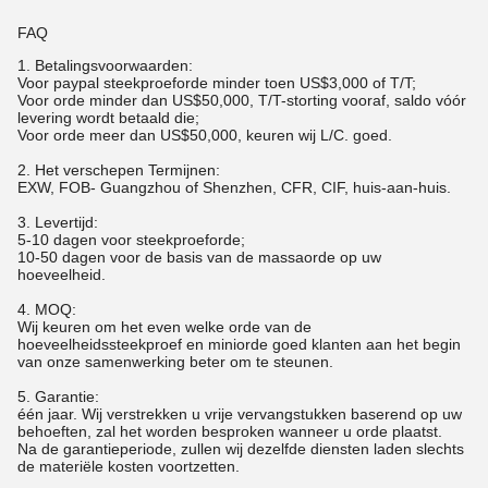
FAQ
1.
Betalingsvoorwaarden:
Voor paypal steekproeforde minder toen US$3,000 of T/T;
Voor orde minder dan US$50,000, T/T-storting vooraf, saldo vóór
levering wordt betaald die;
Voor orde meer dan US$50,000, keuren wij L/C. goed.
2. Het verschepen Termijnen:
EXW, FOB- Guangzhou of Shenzhen, CFR, CIF, huis-aan-huis.
3. Levertijd:
5-10 dagen voor steekproeforde;
10-50 dagen voor de basis van de massaorde op uw
hoeveelheid.
4. MOQ:
Wij keuren om het even welke orde van de
hoeveelheidssteekproef en miniorde goed klanten aan het begin
van onze samenwerking beter om te steunen.
5. Garantie:
één jaar. Wij verstrekken u vrije vervangstukken baserend op uw
behoeften, zal het worden besproken wanneer u orde plaatst.
Na de garantieperiode, zullen wij dezelfde diensten laden slechts
de materiële kosten voortzetten.