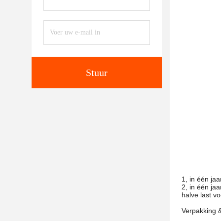
Stuur
1, in één ja
2, in één ja
halve last v
Verpakking 