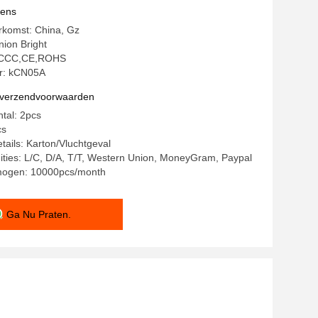
chine
vens
rkomst: China, Gz
ion Bright
g: CCC,CE,ROHS
: kCN05A
n verzendvoorwaarden
ntal: 2pcs
cs
tails: Karton/Vluchtgeval
ities: L/C, D/A, T/T, Western Union, MoneyGram, Paypal
mogen: 10000pcs/month
Ga Nu Praten.