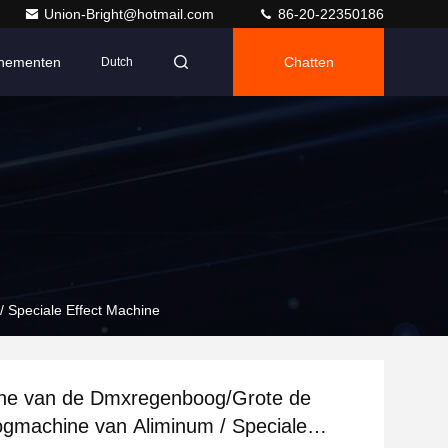
Union-Bright@hotmail.com
86-20-22350186
nementen
Chatten
Dutch
De Machine van de Dmxregenboog/Grote de Regenboogmachine van Aliminum / Speciale Effect Machine
ne van de Dmxregenboog/Grote de
chine van Aliminum / Speciale