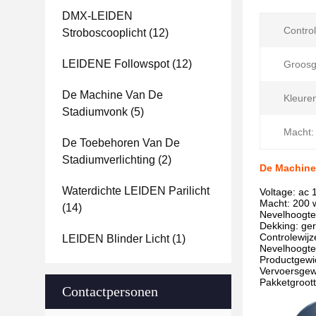
DMX-LEIDEN
Control
Stroboscooplicht
(12)
LEIDENE Followspot
(12)
Groosg
De Machine Van De
Kleure
Stadiumvonk
(5)
Macht:
De Toebehoren Van De
Stadiumverlichting
(2)
De Machine
Waterdichte LEIDEN Parilicht
Voltage: ac
Macht: 200 
(14)
Nevelhoogt
Dekking: ge
Controlewij
LEIDEN Blinder Licht
(1)
Nevelhoogte
Productgewi
Vervoersgew
Pakketgroot
Contactpersonen