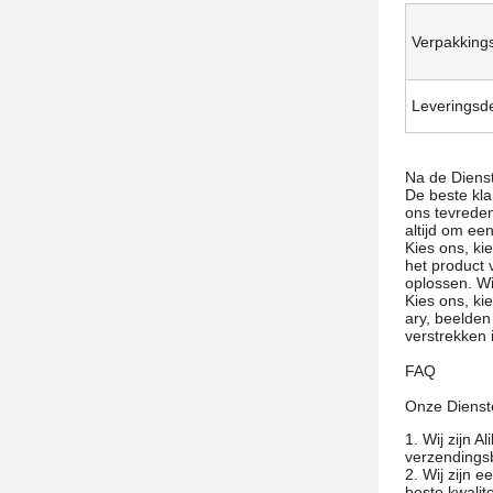
Verpakkings
Leveringsde
Na de Dienst
De beste kla
ons tevreden
altijd om ee
Kies ons, ki
het product 
oplossen. Wi
Kies ons, ki
ary, beelden
verstrekken 
FAQ
Onze Dienst
1.
Wij zijn 
verzendings
2. Wij zijn 
beste kwalite