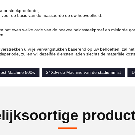
voor steekproeforde;
 voor de basis van de massaorde op uw hoeveelheid.
om het even welke orde van de hoeveelheidssteekproef en miniorde go
en.
j verstrekken u vrije vervangstukken baserend op uw behoeften, zal h
ieperiode, zullen wij dezelfde diensten laden slechts de materiële kost
fect Machine 500w
24X3w de Machine van de stadiummist
D
lijksoortige produc