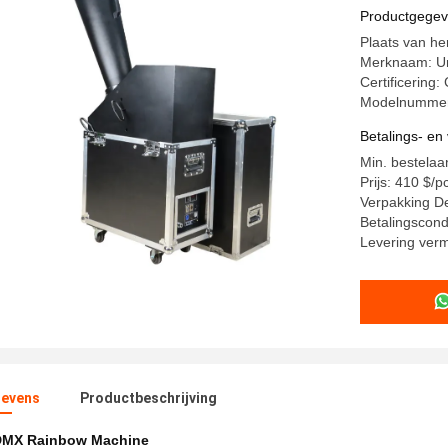
Effect Ma
Productgege
Plaats van he
Merknaam: Un
Certificerin
Modelnummer
Betalings- e
Min. bestelaa
Prijs: 410 $/p
Verpakking De
Betalingscond
Levering ver
evens
Productbeschrijving
DMX Rainbow Machine