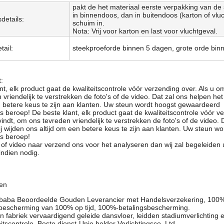
pakt de het materiaal eerste verpakking van de 
in binnendoos, dan in buitendoos (karton of vlu
details:
schuim in.
Nota: Vrij voor karton en last voor vluchtgeval.
tail:
steekproeforde binnen 5 dagen, grote orde bi
:
nt, elk product gaat de kwaliteitscontrole vóór verzending over. Als u
 vriendelijk te verstrekken de foto's of de video. Dat zal ons helpen h
n betere keus te zijn aan klanten. Uw steun wordt hoogst gewaardeerd
es beroep! De beste klant, elk product gaat de kwaliteitscontrole vóór
vindt, om ons tevreden vriendelijk te verstrekken de foto's of de video
j wijden ons altijd om een betere keus te zijn aan klanten. Uw steun 
es beroep!
 of video naar verzend ons voor het analyseren dan wij zal begeleiden 
indien nodig.
en
Alibaba Beoordeelde Gouden Leverancier met Handelsverzekering, 100%
bescherming van 100% op tijd, 100%-betalingsbescherming.
een fabriek vervaardigend geleide dansvloer, leidden stadiumverlichting
itscontrole, Beste dienst-Unie helder Verlichtingsco. Ltd