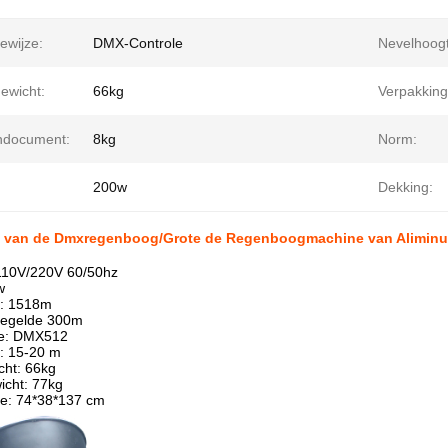
ewijze:
DMX-Controle
Nevelhoogt
ewicht:
66kg
Verpakking
ndocument:
8kg
Norm:
200w
Dekking:
 van de Dmxregenboog/Grote de Regenboogmachine van Aliminum 
 110V/220V 60/50hz
w
e: 1518m
regelde 300m
ze: DMX512
: 15-20 m
cht: 66kg
icht: 77kg
te: 74*38*137 cm