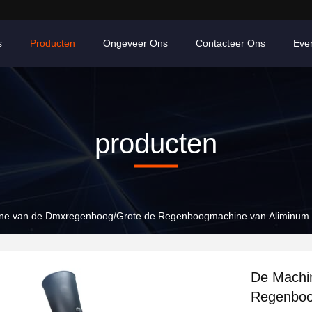
s
Producten
Ongeveer Ons
Contacteer Ons
Eve
producten
De Machi
Regenboogma