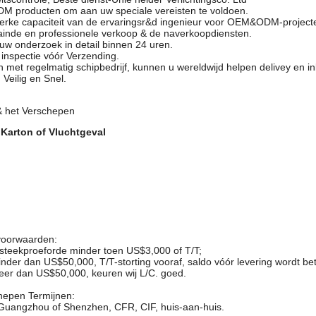
producten om aan uw speciale vereisten te voldoen.
sterke capaciteit van de ervaringsr&d ingenieur voor OEM&ODM-project
ainde en professionele verkoop & de naverkoopdiensten.
uw onderzoek in detail binnen 24 uren.
inspectie vóór Verzending.
n met regelmatig schipbedrijf, kunnen u wereldwijd helpen delivey en ink
 Veilig en Snel.
& het Verschepen
 Karton of Vluchtgeval
voorwaarden:
steekproeforde minder toen US$3,000 of T/T;
nder dan US$50,000, T/T-storting vooraf, saldo vóór levering wordt bet
eer dan US$50,000, keuren wij L/C. goed.
hepen Termijnen:
uangzhou of Shenzhen, CFR, CIF, huis-aan-huis.