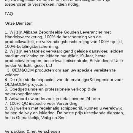
toebehoren te verstrekken indien nodig.
FAQ
Onze Diensten
1.
Wij zijn Alibaba Beoordeelde Gouden Leverancier met
Handelsverzekering, 100%-de bescherming van de
productkwaliteit, de verzendingsbescherming van 100% op tijd,
100%-betalingsbescherming.
2. Wij zijn een fabriek vervaardigend geleide dansvloer, leidden
stadiumverlichting en leidden meubilair 10 Jaar, beste
productievermogen, beste kwaliteitscontrole, Beste dienst-Unie
helder Verlichtingsco. Ltd
3. OEM&ODM producten om aan uw speciale vereisten te
voldoen.
4. De rijke sterke capaciteit van de ervaringsr&d ingenieur voor
OEM&ODM-projecten.
5. Goedgetrainde en professionele verkoop & de
naverkoopdiensten.
6. Antwoord uw onderzoek in detail binnen 24 uren.
7. 100%-QC inspectie vóór Verzending.
8. Wij werken met regelmatig schipbedrijf, kunnen u wereldwijd
helpen delivey en inklaring. De beste prijs uitstekende diensten,
het is Gemakkelijk, Veilig en Snel.
Verpakking & het Verschepen