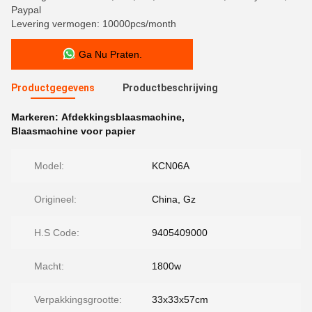
Paypal
Levering vermogen: 10000pcs/month
Ga Nu Praten.
Productgegevens
Productbeschrijving
Markeren:
Afdekkingsblaasmachine
,
Blaasmachine voor papier
Model:
KCN06A
Origineel:
China, Gz
H.S Code:
9405409000
Macht:
1800w
Verpakkingsgrootte:
33x33x57cm