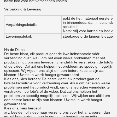
halve last voor het verschepen kosten.
Verpakking & Levering
pakt de het materiaal eerste ver
in binnendoos, dan in buitendoos
Verpakkingsdetails:
schuim in.
Nota: Vrij voor karton en last voo
Leveringsdetail:
steekproeforde binnen 5 dagen,
Na de Dienst:
De beste klant, elk product gaat de kwaliteitscontrole vóór
verzending over. Als u om het even welke problemen met het
product vindt, om ons tevreden vriendelijk te verstrekken de foto's
of de video. Dat zal ons helpen het probleem zo spoedig mogelijk
oplossen. Wij wijden ons altijd om een betere keus te zijn aan
klanten. Uw steun wordt hoogst gewaardeerd
Kies ons, kies beroep! De beste klant, elk product gaat de
kwaliteitscontrole vóór verzending over. Als u om het even welke
problemen met het product vindt, om ons tevreden vriendelijk te
verstrekken de foto's of de video. Dat zal ons helpen het
probleem zo spoedig mogelijk oplossen. Wij wijden ons altijd om
een betere keus te zijn aan klanten. Uw steun wordt hoogst
gewaardeerd
Kies ons, kies beroep!
ary, beelden of video naar verzend ons voor het analyseren dan
wij zal begeleiden u hoe te om het te bevestigen en vrije