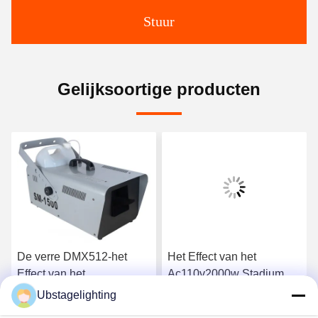
Stuur
Gelijksoortige producten
De verre DMX512-het
Het Effect van het
Effect van het
Ac110v2000w Stadium
Controlestadium Machine
Machine van de Machine
Ubstagelighting
van de Machine 50-60m2
de Dubbele Ventilator