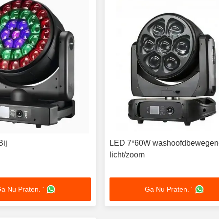
Bij
LED 7*60W washoofdbewegen
licht/zoom
a Nu Praten. '
Ga Nu Praten. '