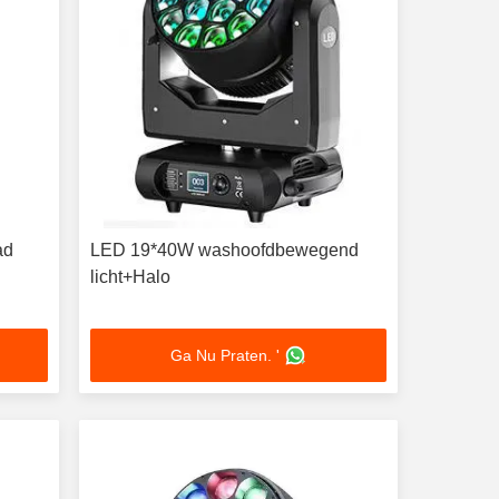
ad
LED 19*40W washoofdbewegend
licht+Halo
Ga Nu Praten. '