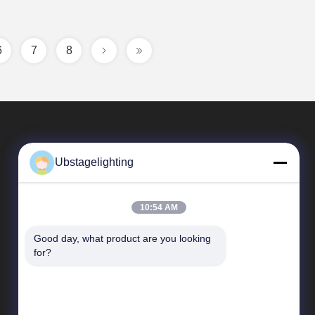
6
7
8
Ubstagelighting
10:54 AM
Good day, what product are you looking 
Snelle Links
for?
Profiel van het bedrijf
Fabriekstocht