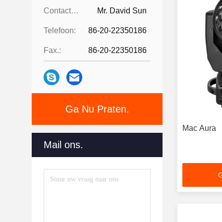
Contactpersonen:
Mr. David Sun
Telefoon:
86-20-22350186
Fax.:
86-20-22350186
Ga Nu Praten.
Mac Aura
Mail ons.
G