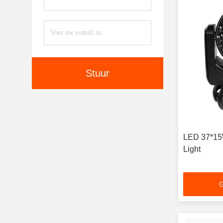
Stuur
LED 37*15
Light
G