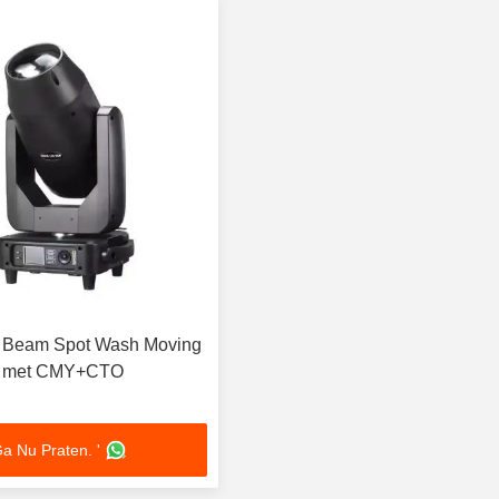
Beam Spot Wash Moving
t met CMY+CTO
a Nu Praten. '