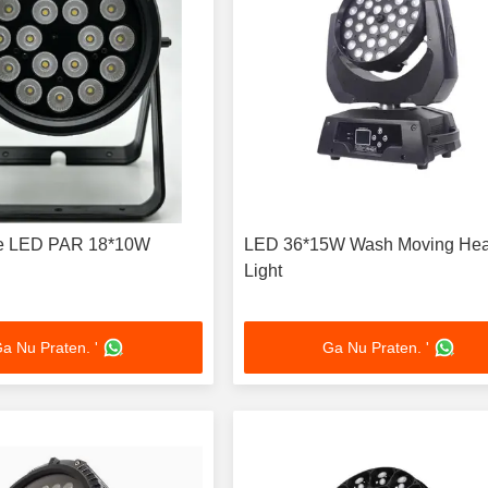
te LED PAR 18*10W
LED 36*15W Wash Moving He
Light
a Nu Praten. '
Ga Nu Praten. '