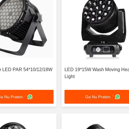
te LED PAR 54*10/12/18W
LED 19*15W Wash Moving He
Light
a Nu Praten. '
Ga Nu Praten. '