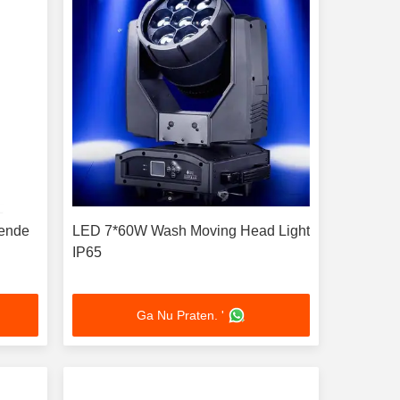
gende
LED 7*60W Wash Moving Head Light
IP65
Ga Nu Praten. '