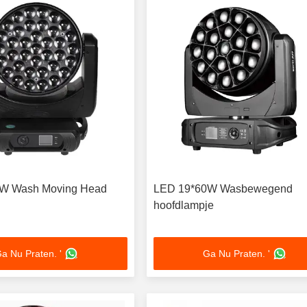
W Wash Moving Head
LED 19*60W Wasbewegend
hoofdlampje
a Nu Praten. '
Ga Nu Praten. '