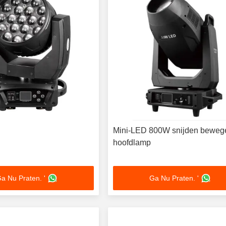
Mini-LED 800W snijden bewe
hoofdlamp
a Nu Praten. '
Ga Nu Praten. '