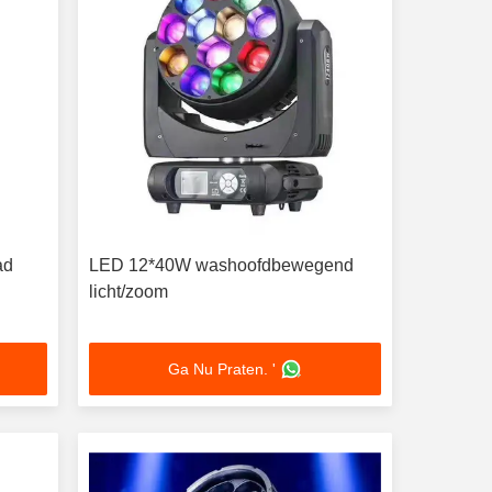
ad
LED 12*40W washoofdbewegend
licht/zoom
Ga Nu Praten. '